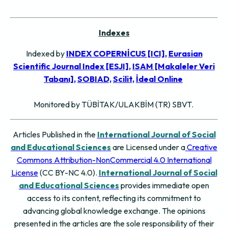
Indexes
Indexed by
INDEX COPERNİCUS [ICI],
Eurasian
Scientific Journal Index [ESJI],
ISAM [Makaleler Veri
Tabanı],
SOBIAD,
Scilit,
İdeal Online
Monitored by TÜBİTAK/ULAKBİM (TR) SBVT.
Articles Published in the
International Journal of Social
and Educational Sciences
are Licensed under a
Creative
Commons Attribution-NonCommercial 4.0 International
License
(CC BY-NC 4.0).
International Journal of Social
and Educational Sciences
provides immediate open
access to its content, reflecting its commitment to
advancing global knowledge exchange.
The opinions
presented in the articles are the sole responsibility of their