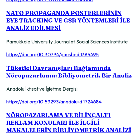
NATO PROPAGANDA POSTERLERİNİN
EYE TRACKING VE GSR YÖNTEMLERİ İLE
ANALİZ EDİLMESİ
Pamukkale University Journal of Social Sciences Institute
https://doi.org/10.30794/pausbed.1385495
Tüketici Davranışları Bağlamında
Nöropazarlama: Bibliyometrik Bir Analiz
Anadolu İktisat ve İşletme Dergisi
https://doi.org/10.59293/anadoluiid.1724684
NÖROPAZARLAMA VE BİLİNÇALTI
REKLAM KONULARI İLE İLGİLİ
MAKALELERİN BİBLİYOMETRİK ANALİZİ