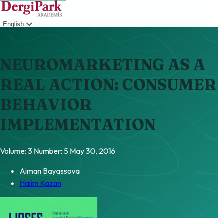
English
Login
NEUROMARKETING AS A
REAL ACTION: CONSUMER
BEHAVIOR
IMPLEMENTATION
Volume: 3
Number: 5
May 30, 2016
Aiman Bayassova
Halim Kazan