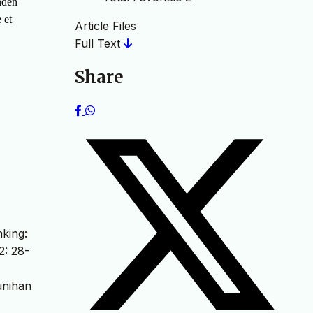
nden
 et
Article Files
Full Text
Share
nking:
2: 28-
unihan