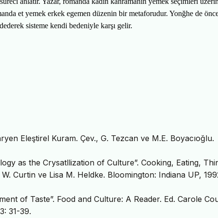
reci anlatır. Yazar, romanda kadın kahramanın yemek seçimleri üzeri
 Romanda et yemek erkek egemen düzenin bir metaforudur. Yonğhe de önce
ederek sisteme kendi bedeniyle karşı gelir.
etaryen Eleştirel Kuram. Çev., G. Tezcan ve M.E. Boyacıoğlu.
y as the Crysatllization of Culture”. Cooking, Eating, Thi
W. Curtin ve Lisa M. Heldke. Bloomington: Indiana UP, 199
gement of Taste”. Food and Culture: A Reader. Ed. Carole Co
3: 31-39.