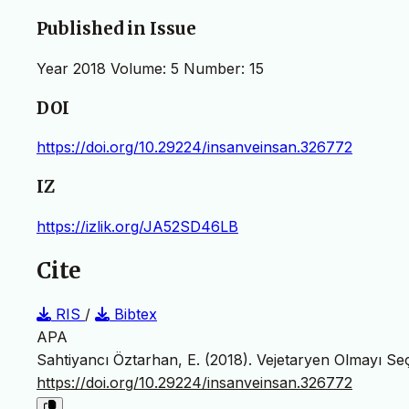
Published in Issue
Year 2018 Volume: 5 Number: 15
DOI
https://doi.org/10.29224/insanveinsan.326772
IZ
https://izlik.org/JA52SD46LB
Cite
RIS
/
Bibtex
APA
Sahtiyancı Öztarhan, E. (2018). Vejetaryen Olmayı S
https://doi.org/10.29224/insanveinsan.326772