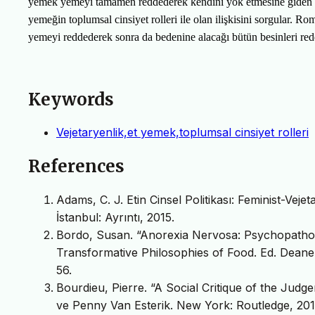
yemek yemeyi tamamen reddederek kendini yok etmesine giden sü
yemeğin toplumsal cinsiyet rolleri ile olan ilişkisini sorgular.
yemeyi reddederek sonra da bedenine alacağı bütün besinleri redd
Keywords
Vejetaryenlik,et yemek,toplumsal cinsiyet rolleri
References
Adams, C. J. Etin Cinsel Politikası: Feminist-Vej
İstanbul: Ayrıntı, 2015.
Bordo, Susan. “Anorexia Nervosa: Psychopatholog
Transformative Philosophies of Food. Ed. Deane 
56.
Bourdieu, Pierre. “A Social Critique of the Jud
ve Penny Van Esterik. New York: Routledge, 201