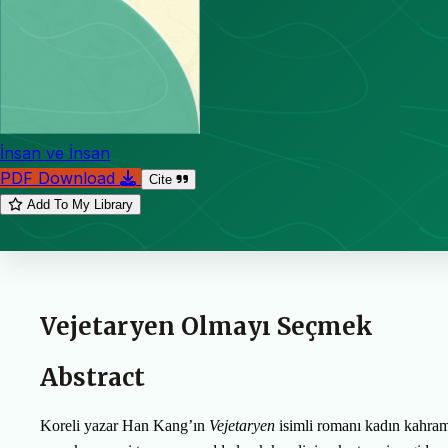
İnsan ve İnsan
PDF Download
Cite
Add To My Library
Vejetaryen Olmayı Seçmek
Abstract
Koreli yazar Han Kang’ın
Vejetaryen
isimli romanı kadın kahra