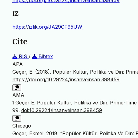
https://doi.org/10.29224/insanveinsan.398459
IZ
https://izlik.org/JA29CF95UW
Cite
RIS
/
Bibtex
APA
Geçer, E. (2018). Popüler Kültür, Politika ve Din: Prim
https://doi.org/10.29224/insanveinsan.398459
AMA
1.Geçer E. Popüler Kültür, Politika ve Din: Prime-Time 
99.
doi:10.29224/insanveinsan.398459
Chicago
Geçer, Ekmel. 2018. “Popüler Kültür, Politika Ve Din: 