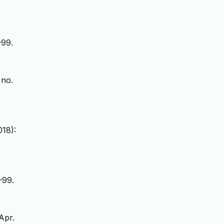
–99.
 no.
018):
–99.
 Apr.