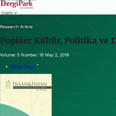
English
Login
Research Article
Popüler Kültür, Politika ve 
Volume: 5
Number: 16
May 2, 2018
*
Ekmel Geçer