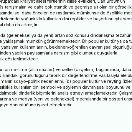
’daki kraliyet ailesi fertlerinin kilise evlilikleri, Dan Brown’un
s tartışmaları ve daha çok otantik ve geçmişe ait olan bir görsellik
edyasında ise, daha önceleri de rastlamak mümkünse de özellikle mob
izilerinde yoğunlukla kullanılan dini replikler ve başörtüsü gibi sem
l daha da artmıştır.
nda (geleneksel ya da yeni) artan söz konusu dindarlaşma tezahürl
 ile yaklaşmak mümkün görünmemektedir. Bir popüler kültür ya da t
ona yansıyan kullanımlarının, beklenen/öğrenilen davranışsal olgunluğ
nden yapılan paylaşımlarla narsizm gibi olumsuz duygularla
arak gösterilmektedir.
an prime-time (altın saatler) ve selfie (özçekim) bağlamında, daha
tik alandaki görünürlüğünü teorik bir değerlendirme vasıtasıyla ele a
aşmanın sosyo-politik nedenlerini, (b) popüler kültür ve reyting (izl
 sıklıkla kullanılan dini sembol ve söylemin davranışsal boyutunu ve
etişimdeki dindarlık biçimlerini analiz etmeyi amaçlamaktadır. Çalışm
 arena ve medya (yeni ve geleneksel) mecralarında bir gösteri uns
ir öğeye dönüştüğüne işaret etmektedir.