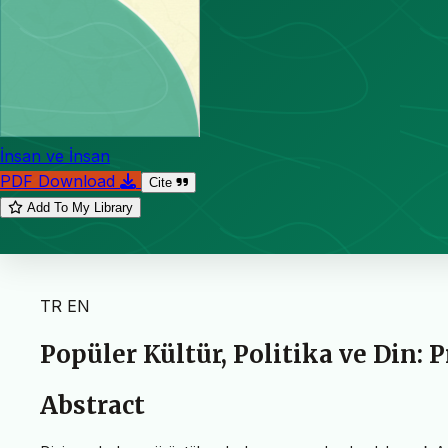
İnsan ve İnsan
PDF Download
Cite
Add To My Library
TR
EN
Popüler Kültür, Politika ve Din: 
Abstract