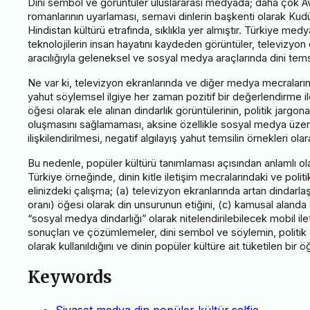
Dini sembol ve görüntüler uluslararası medyada; daha çok Avrupa
romanlarının uyarlaması, semavi dinlerin başkenti olarak Kudü
Hindistan kültürü etrafında, sıklıkla yer almıştır. Türkiye m
teknolojilerin insan hayatını kaydeden görüntüler, televizyon d
aracılığıyla geleneksel ve sosyal medya araçlarında dini temsi
Ne var ki, televizyon ekranlarında ve diğer medya mecraları
yahut söylemsel ilgiye her zaman pozitif bir değerlendirme
öğesi olarak ele alınan dindarlık görüntülerinin, politik jarg
oluşmasını sağlamaması, aksine özellikle sosyal medya üzeri
ilişkilendirilmesi, negatif algılayış yahut temsilin örnekleri ol
Bu nedenle, popüler kültürü tanımlaması açısından anlamlı ol
Türkiye örneğinde, dinin kitle iletişim mecralarındaki ve poli
elinizdeki çalışma; (a) televizyon ekranlarında artan dindarl
oranı) öğesi olarak din unsurunun etiğini, (c) kamusal alanda
“sosyal medya dindarlığı” olarak nitelendirilebilecek mobil il
sonuçları ve çözümlemeler, dini sembol ve söylemin, politik
olarak kullanıldığını ve dinin popüler kültüre ait tüketilen b
Keywords
Siyaset,medya,din,popüler kültür,selfie