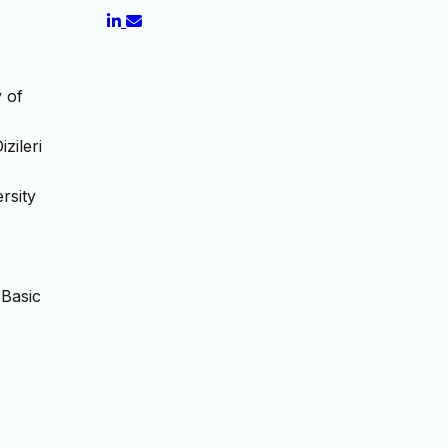
 of
zileri
rsity
 Basic