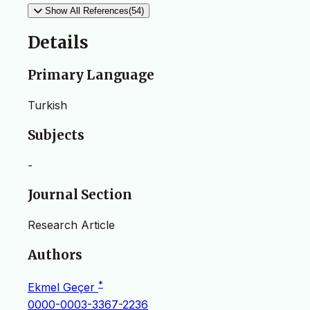
Show All References(54)
Details
Primary Language
Turkish
Subjects
-
Journal Section
Research Article
Authors
*
Ekmel Geçer
0000-0003-3367-2236