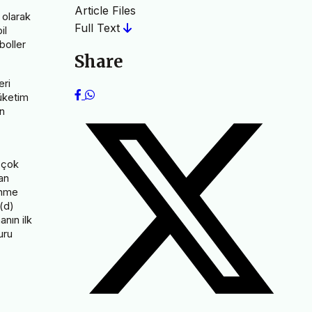
Article Files
 olarak
Full Text
il
boller
Share
eri
üketim
un
 çok
lan
enme
 (d)
anın ilk
uru