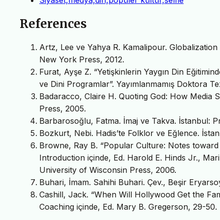
References
Artz, Lee ve Yahya R. Kamalipour. Globalizatio
New York Press, 2012.
Furat, Ayşe Z. “Yetişkinlerin Yaygın Din Eğitimind
ve Dini Programlar”. Yayımlanmamış Doktora Tezi
Badaracco, Claire H. Quoting God: How Media Sh
Press, 2005.
Barbarosoğlu, Fatma. İmaj ve Takva. İstanbul: Pr
Bozkurt, Nebi. Hadis’te Folklor ve Eğlence. İstan
Browne, Ray B. “Popular Culture: Notes toward 
Introduction içinde, Ed. Harold E. Hinds Jr.,‎ Ma
University of Wisconsin Press, 2006.
Buhari, İmam. Sahihi Buhari. Çev., Beşir Eryarso
Cashill, Jack. “When Will Hollywood Get the Fam
Coaching içinde, Ed. Mary B. Gregerson, 29-50.