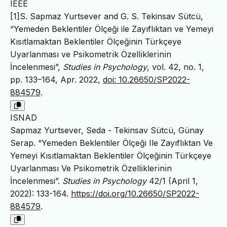
IEEE
[1]S. Sapmaz Yurtsever and G. S. Tekinsav Sütcü,
“Yemeden Beklentiler Ölçeği ile Zayıflıktan ve Yemeyi
Kısıtlamaktan Beklentiler Ölçeğinin Türkçeye
Uyarlanması ve Psı̇kometrı̇k Özellı̇klerı̇nı̇n
İncelenmesi”,
Studies in Psychology
, vol. 42, no. 1,
pp. 133–164, Apr. 2022,
doi: 10.26650/SP2022-
884579
.
ISNAD
Sapmaz Yurtsever, Seda - Tekinsav Sütcü, Günay
Serap. “Yemeden Beklentiler Ölçeği Ile Zayıflıktan Ve
Yemeyi Kısıtlamaktan Beklentiler Ölçeğinin Türkçeye
Uyarlanması Ve Psı̇kometrı̇k Özellı̇klerı̇nı̇n
İncelenmesi”.
Studies in Psychology
42/1 (April 1,
2022): 133-164.
https://doi.org/10.26650/SP2022-
884579
.