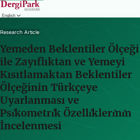
English
Login
Research Article
Yemeden Beklentiler Ölçeği
ile Zayıflıktan ve Yemeyi
Kısıtlamaktan Beklentiler
Ölçeğinin Türkçeye
Uyarlanması ve
Psı̇kometrı̇k Özellı̇klerı̇nı̇n
İncelenmesi