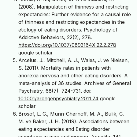
(2008). Manipulation of thinness and restricting
expectancies: Further evidence for a causal role
of thinness and restricting expectancies in the
etiology of eating disorders. Psychology of
Addictive Behaviors, 22(2), 278.
https://doi.org/10.1037/0893164X.22.2.278
google scholar
Arcelus, J., Mitchell, A. J., Wales, J. ve Nielsen,
S. (2011). Mortality rates in patients with
anorexia nervosa and other eating disorders: A
meta-analysis of 36 studies. Archives of General
Psychiatry, 68(7), 724-731.
doi:
10.1001/archgenpsychiatry.2011.74
google
scholar
Brosof, L. C., Munn-Chernoff, M. A., Bulik, C.
M. ve Baker, J. H. (2019). Associations between
eating expectancies and Eating disorder
symptoms in men and women. Appetite, 141.