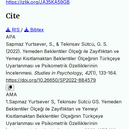
https://izlik.org/JA35KA59GB
Cite
RIS
/
Bibtex
APA
Sapmaz Yurtsever, S., & Tekinsav Sütcü, G. S.
(2022). Yemeden Beklentiler Ölçeği ile Zayıflıktan ve
Yemeyi Kısıtlamaktan Beklentiler Ölçeğinin Türkçeye
Uyarlanması ve Psı̇kometrı̇k Özellı̇klerı̇nı̇n
İncelenmesi.
Studies in Psychology
,
42
(1), 133-164.
https://doi.org/10.26650/SP2022-884579
AMA
1.Sapmaz Yurtsever S, Tekinsav Sütcü GS. Yemeden
Beklentiler Ölçeği ile Zayıflıktan ve Yemeyi
Kısıtlamaktan Beklentiler Ölçeğinin Türkçeye
Uyarlanması ve Psı̇kometrı̇k Özellı̇klerı̇nı̇n