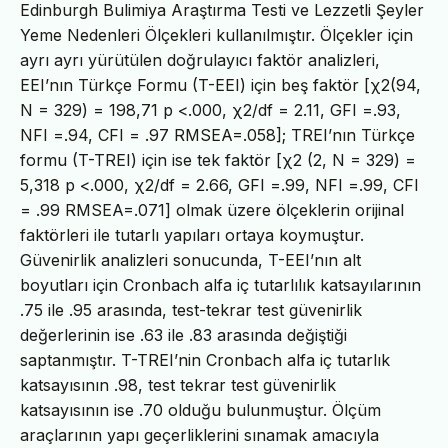
Edinburgh Bulimiya Araştırma Testi ve Lezzetli Şeyler
Yeme Nedenleri Ölçekleri kullanılmıştır. Ölçekler için
ayrı ayrı yürütülen doğrulayıcı faktör analizleri,
EEI’nın Türkçe Formu (T-EEI) için beş faktör [χ2(94,
N = 329) = 198,71 p <.000, χ2/df = 2.11, GFI =.93,
NFI =.94, CFI = .97 RMSEA=.058]; TREI’nın Türkçe
formu (T-TREI) için ise tek faktör [χ2 (2, N = 329) =
5,318 p <.000, χ2/df = 2.66, GFI =.99, NFI =.99, CFI
= .99 RMSEA=.071] olmak üzere ölçeklerin orijinal
faktörleri ile tutarlı yapıları ortaya koymuştur.
Güvenirlik analizleri sonucunda, T-EEI’nın alt
boyutları için Cronbach alfa iç tutarlılık katsayılarının
.75 ile .95 arasında, test-tekrar test güvenirlik
değerlerinin ise .63 ile .83 arasında değiştiği
saptanmıştır. T-TREI’nin Cronbach alfa iç tutarlık
katsayısının .98, test tekrar test güvenirlik
katsayısının ise .70 olduğu bulunmuştur. Ölçüm
araçlarının yapı geçerliklerini sınamak amacıyla