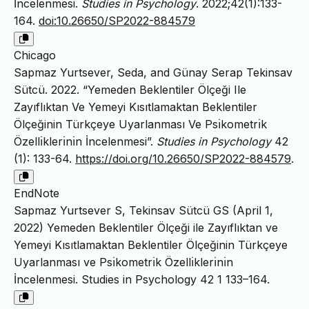
İncelenmesi.
Studies in Psychology
. 2022;42(1):133-
164.
doi:10.26650/SP2022-884579
Chicago
Sapmaz Yurtsever, Seda, and Günay Serap Tekinsav
Sütcü. 2022. “Yemeden Beklentiler Ölçeği Ile
Zayıflıktan Ve Yemeyi Kısıtlamaktan Beklentiler
Ölçeğinin Türkçeye Uyarlanması Ve Psı̇kometrı̇k
Özellı̇klerı̇nı̇n İncelenmesi”.
Studies in Psychology
42
(1): 133-64.
https://doi.org/10.26650/SP2022-884579
.
EndNote
Sapmaz Yurtsever S, Tekinsav Sütcü GS (April 1,
2022) Yemeden Beklentiler Ölçeği ile Zayıflıktan ve
Yemeyi Kısıtlamaktan Beklentiler Ölçeğinin Türkçeye
Uyarlanması ve Psı̇kometrı̇k Özellı̇klerı̇nı̇n
İncelenmesi. Studies in Psychology 42 1 133–164.