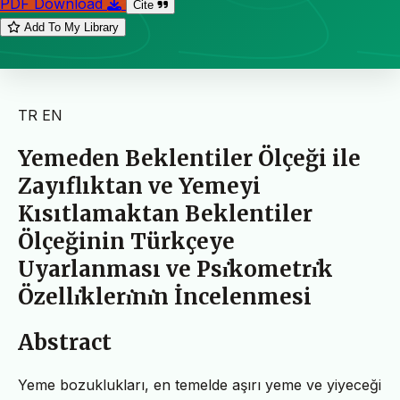
PDF Download
Cite
Add To My Library
TR
EN
Yemeden Beklentiler Ölçeği ile
Zayıflıktan ve Yemeyi
Kısıtlamaktan Beklentiler
Ölçeğinin Türkçeye
Uyarlanması ve Psı̇kometrı̇k
Özellı̇klerı̇nı̇n İncelenmesi
Abstract
Yeme bozuklukları, en temelde aşırı yeme ve yiyeceği