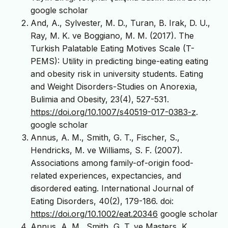
google scholar
And, A., Sylvester, M. D., Turan, B. Irak, D. U.,
Ray, M. K. ve Boggiano, M. M. (2017). The
Turkish Palatable Eating Motives Scale (T-
PEMS): Utility in predicting binge-eating eating
and obesity risk in university students. Eating
and Weight Disorders-Studies on Anorexia,
Bulimia and Obesity, 23(4), 527-531.
https://doi.org/10.1007/s40519-017-0383-z
.
google scholar
Annus, A. M., Smith, G. T., Fischer, S.,
Hendricks, M. ve Williams, S. F. (2007).
Associations among family-of-origin food-
related experiences, expectancies, and
disordered eating. International Journal of
Eating Disorders, 40(2), 179-186. doi:
https://doi.org/10.1002/eat.20346
google scholar
Annus, A. M., Smith, G. T. ve Masters, K.