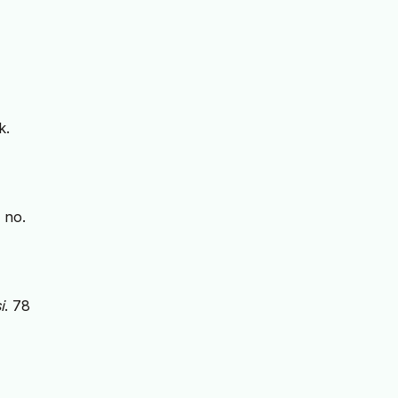
k.
, no.
i
. 78