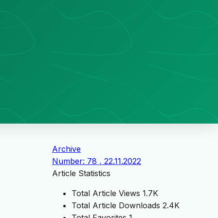
Archive
Number: 78 , 22.11.2022
Article Statistics
Total Article Views
1.7K
Total Article Downloads
2.4K
Total Favorites
1