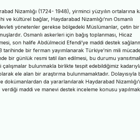
bad Nizamlığı (1724- 1948), yirminci yüzyılın ortalarına 
arihi ve kültürel bağlar, Haydarabad Nizamlığı’nın Osmanlı
k devleti yönetenler gerekse bölgedeki Müslümanlar, çetin bir
şlardır. Osmanlı askerleri için bağış toplanması, Hicaz
mesi, son halife Abdülmecid Efendi’ye maddi destek sağlan
tarihinde bir ferman yayımlanarak Türkiye’nin mili mücad
e bir günlük resmi tatil ilan edilmesi, bu durumu yansıtmak
li çalışmalar bulunmakla birlikte tespit edebildiğimiz kadarıyl
arak ele alan bir araştırma bulunmamaktadır. Dolayısıyla 
ve dokümanlardan da yararlanılarak Haydarabad Nizamlığı’
verdiği maddi ve manevi destek inceleme konusu yapılmakt