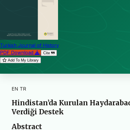
Turkish Journal of History
PDF Download
Cite
Add To My Library
EN
TR
Hindistan’da Kurulan Haydarabad
Verdiği Destek
Abstract