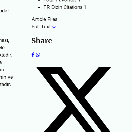
TR Dizin Citations
1
kadar
Article Files
Full Text
Share
ması,
ele
tadır.
a
bu
nın ve
adır.