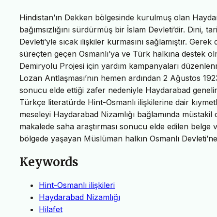
Hindistan’ın Dekken bölgesinde kurulmuş olan Haydara
bağımsızlığını sürdürmüş bir İslam Devleti’dir. Dini, t
Devleti’yle sıcak ilişkiler kurmasını sağlamıştır. Gere
süreçten geçen Osmanlı’ya ve Türk halkına destek olmu
Demiryolu Projesi için yardım kampanyaları düzenlen
Lozan Antlaşması’nın hemen ardından 2 Ağustos 1923 
sonucu elde ettiği zafer nedeniyle Haydarabad genelind
Türkçe literatürde Hint-Osmanlı ilişkilerine dair kıymet
meseleyi Haydarabad Nizamlığı bağlamında müstakil ol
makalede saha araştırması sonucu elde edilen belge 
bölgede yaşayan Müslüman halkın Osmanlı Devleti’ne 
Keywords
Hint-Osmanlı ilişkileri
Haydarabad Nizamlığı
Hilafet