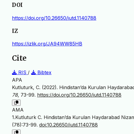
DOI
https://doi.org/10.26650/iutd.1140788
IZ
https://izlik.org/JA94WW85HB
Cite
RIS
/
Bibtex
APA
Kutluturk, C. (2022). Hindistan’da Kurulan Haydarabad
78
, 73-99.
https://doi.org/10.26650/iutd.1140788
AMA
1.Kutluturk C. Hindistan’da Kurulan Haydarabad Nizaml
(78):73-99.
doi:10.26650/iutd.1140788