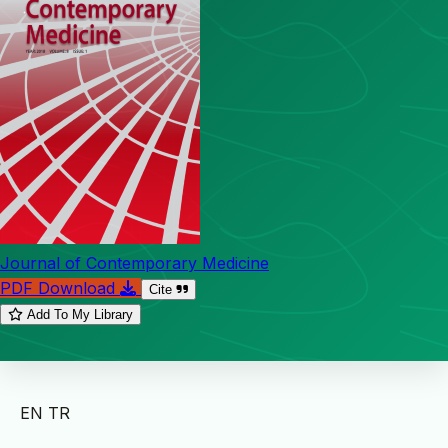
Journal of Contemporary Medicine
PDF Download
Cite
Add To My Library
EN
TR