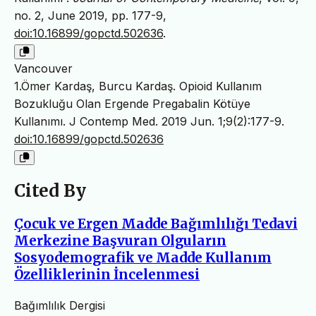
no. 2, June 2019, pp. 177-9,
doi:10.16899/gopctd.502636
.
Vancouver
1.Ömer Kardaş, Burcu Kardaş. Opioid Kullanım
Bozukluğu Olan Ergende Pregabalin Kötüye
Kullanımı. J Contemp Med. 2019 Jun. 1;9(2):177-9.
doi:10.16899/gopctd.502636
Cited By
Çocuk ve Ergen Madde Bağımlılığı Tedavi
Merkezine Başvuran Olguların
Sosyodemografik ve Madde Kullanım
Özelliklerinin İncelenmesi
Bağımlılık Dergisi