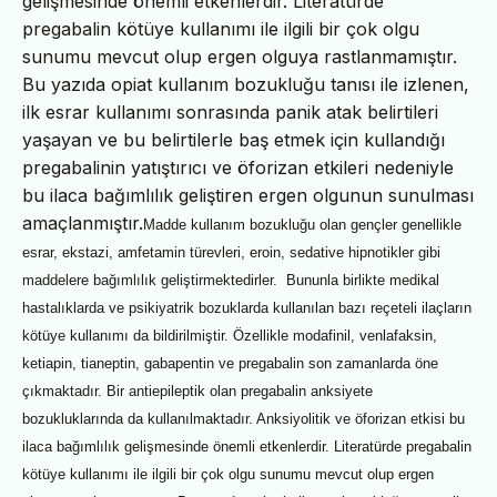
gelişmesinde önemli etkenlerdir. Literatürde
pregabalin kötüye kullanımı ile ilgili bir çok olgu
sunumu mevcut olup ergen olguya rastlanmamıştır.
Bu yazıda opiat kullanım bozukluğu tanısı ile izlenen,
ilk esrar kullanımı sonrasında panik atak belirtileri
yaşayan ve bu belirtilerle baş etmek için kullandığı
pregabalinin yatıştırıcı ve öforizan etkileri nedeniyle
bu ilaca bağımlılık geliştiren ergen olgunun sunulması
amaçlanmıştır.
Madde kullanım bozukluğu olan gençler genellikle
esrar, ekstazi, amfetamin türevleri, eroin, sedative hipnotikler gibi
maddelere bağımlılık geliştirmektedirler.
Bununla birlikte medikal
hastalıklarda ve psikiyatrik bozuklarda kullanılan bazı reçeteli ilaçların
kötüye kullanımı da bildirilmiştir. Özellikle modafinil, venlafaksin,
ketiapin, tianeptin, gabapentin ve pregabalin son zamanlarda öne
çıkmaktadır. Bir antiepileptik olan pregabalin anksiyete
bozukluklarında da kullanılmaktadır. Anksiyolitik ve öforizan etkisi bu
ilaca bağımlılık gelişmesinde önemli etkenlerdir. Literatürde pregabalin
kötüye kullanımı ile ilgili bir çok olgu sunumu mevcut olup ergen