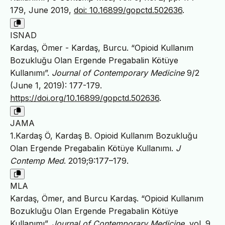
179, June 2019,
doi: 10.16899/gopctd.502636
.
ISNAD
Kardaş, Ömer - Kardaş, Burcu. “Opioid Kullanım
Bozukluğu Olan Ergende Pregabalin Kötüye
Kullanımı”.
Journal of Contemporary Medicine
9/2
(June 1, 2019): 177-179.
https://doi.org/10.16899/gopctd.502636
.
JAMA
1.Kardaş Ö, Kardaş B. Opioid Kullanım Bozukluğu
Olan Ergende Pregabalin Kötüye Kullanımı.
J
Contemp Med
. 2019;9:177–179.
MLA
Kardaş, Ömer, and Burcu Kardaş. “Opioid Kullanım
Bozukluğu Olan Ergende Pregabalin Kötüye
Kullanımı”.
Journal of Contemporary Medicine
, vol. 9,