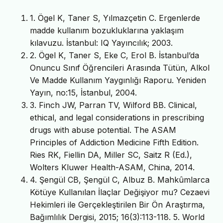
1. Ögel K, Taner S, Yılmazçetin C. Ergenlerde
madde kullanım bozukluklarına yaklaşım
kılavuzu. İstanbul: IQ Yayıncılık; 2003.
2. Ögel K, Taner S, Eke C, Erol B. İstanbul’da
Onuncu Sınıf Öğrencileri Arasında Tütün, Alkol
Ve Madde Kullanım Yaygınlığı Raporu. Yeniden
Yayın, no:15, İstanbul, 2004.
3. Finch JW, Parran TV, Wilford BB. Clinical,
ethical, and legal considerations in prescribing
drugs with abuse potential. The ASAM
Principles of Addiction Medicine Fifth Edition.
Ries RK, Fiellin DA, Miller SC, Saitz R (Ed.),
Wolters Kluwer Health-ASAM, China, 2014.
4. Şengül CB, Şengül C, Albuz B. Mahkûmlarca
Kötüye Kullanılan İlaçlar Değişiyor mu? Cezaevi
Hekimleri ile Gerçekleştirilen Bir Ön Araştırma,
Bağımlılık Dergisi, 2015; 16(3):113-118. 5. World