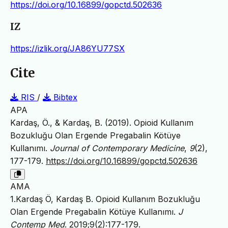
https://doi.org/10.16899/gopctd.502636
IZ
https://izlik.org/JA86YU77SX
Cite
RIS
/
Bibtex
APA
Kardaş, Ö., & Kardaş, B. (2019). Opioid Kullanım
Bozukluğu Olan Ergende Pregabalin Kötüye
Kullanımı.
Journal of Contemporary Medicine
,
9
(2),
177-179.
https://doi.org/10.16899/gopctd.502636
AMA
1.Kardaş Ö, Kardaş B. Opioid Kullanım Bozukluğu
Olan Ergende Pregabalin Kötüye Kullanımı.
J
Contemp Med
. 2019;9(2):177-179.