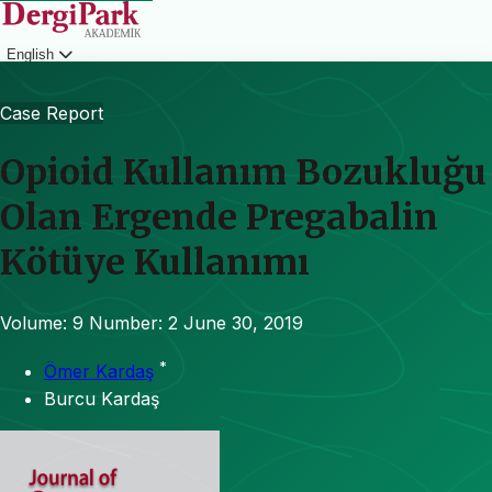
English
Login
Case Report
Opioid Kullanım Bozukluğu
Olan Ergende Pregabalin
Kötüye Kullanımı
Volume: 9
Number: 2
June 30, 2019
*
Ömer Kardaş
Burcu Kardaş