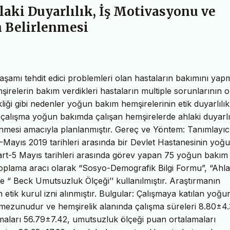
ki Duyarlılık, İş Motivasyonu ve
n Belirlenmesi
şamı tehdit edici problemleri olan hastaların bakımını yap
elerin bakım verdikleri hastaların multiple sorunlarının o
iği gibi nedenler yoğun bakım hemşirelerinin etik duyarlılıkl
 çalışma yoğun bakımda çalışan hemşirelerde ahlaki duyarlıl
enmesi amacıyla planlanmıştır. Gereç ve Yöntem: Tanımlayıc
-Mayıs 2019 tarihleri arasında bir Devlet Hastanesinin yoğ
Mart-5 Mayıs tarihleri arasında görev yapan 75 yoğun bakım
 toplama aracı olarak “Sosyo-Demografik Bilgi Formu”, “Ahla
ve “ Beck Umutsuzluk Ölçeği’’ kullanılmıştır. Araştırmanın
etik kurul izni alınmıştır. Bulgular: Çalışmaya katılan yoğu
s mezunudur ve hemşirelik alanında çalışma süreleri 8.80±4
amaları 56.79±7.42, umutsuzluk ölçeği puan ortalamaları