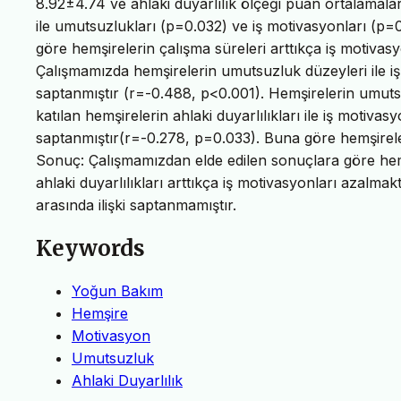
8.92±4.74 ve ahlaki duyarlılık ölçeği puan ortalamalar
ile umutsuzlukları (p=0.032) ve iş motivasyonları (p=0.
göre hemşirelerin çalışma süreleri arttıkça iş motivasy
Çalışmamızda hemşirelerin umutsuzluk düzeyleri ile iş m
saptanmıştır (r=-0.488, p<0.001). Hemşirelerin umutsu
katılan hemşirelerin ahlaki duyarlılıkları ile iş motivasyo
saptanmıştır(r=-0.278, p=0.033). Buna göre hemşireleri
Sonuç: Çalışmamızdan elde edilen sonuçlara göre hemş
ahlaki duyarlılıkları arttıkça iş motivasyonları azalmak
arasında ilişki saptanmamıştır.
Keywords
Yoğun Bakım
Hemşire
Motivasyon
Umutsuzluk
Ahlaki Duyarlılık