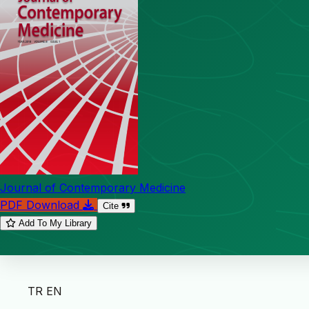
Journal of Contemporary Medicine
PDF Download
Cite
Add To My Library
TR
EN