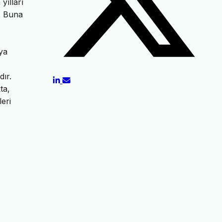
yılları
r. Buna
ya
dır.
ta,
leri