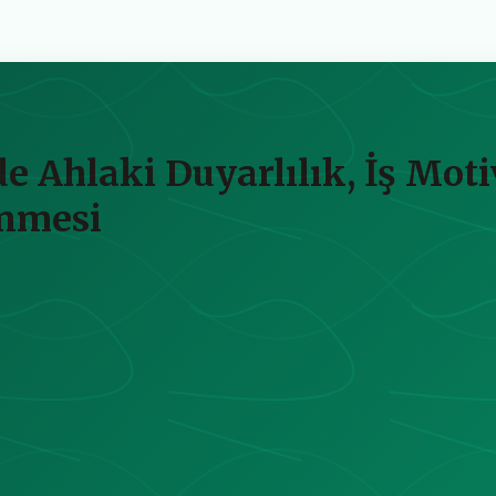
 Ahlaki Duyarlılık, İş Mot
enmesi