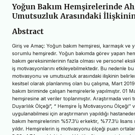
Yoğun Bakım Hemşirelerinde Ahla
Umutsuzluk Arasındaki İlişkini
Abstract
Giriş ve Amaç: Yoğun bakım hemşiresi, karmaşık ve ya
sorumlu hemşiredir. Yoğun bakımda görev yapan hemşir
bakım gereksinimlerinin fazla olması ve personel eksikl
iş motivasyonlarını etkileyebilmektedir. Bu nedenle bu
motivasyonu ve umutsuzluk arasındaki ilişkinin belirl
kesitsel olarak planlanmış olan bu çalışma, Mart 2019
bakım biriminde çalışan hemşirelerle yapılmıştır. 01 
hemşiresine ait veriler toplanmıştır. Araştırmada veri
Duyarlılık Ölçeği”, “ Hemşire İş Motivasyonu Ölçeği’’ 
uygulanabilmesi için araştırmanın yapıldığı hastaneden 
bakım hemşirelerinin %57.3’ü erkektir, %77.3’ü lisan
yıldır. Hemşirelerin iş motivasyonu ölçeği puan ortal