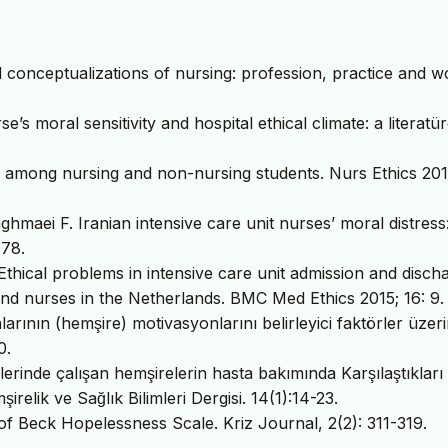
 conceptualizations of nursing: profession, practice and w
’s moral sensitivity and hospital ethical climate: a literatü
 among nursing and non-nursing students. Nurs Ethics 201
maei F. Iranian intensive care unit nurses’ moral distress
478.
Ethical problems in intensive care unit admission and disch
and nurses in the Netherlands. BMC Med Ethics 2015; 16: 9.
nlarının (hemşire) motivasyonlarını belirleyici faktörler üzer
0.
erinde çalışan hemşirelerin hasta bakımında Karşılaştıkları
irelik ve Sağlık Bilimleri Dergisi. 14(1):14-23.
y of Beck Hopelessness Scale. Kriz Journal, 2(2): 311-319.