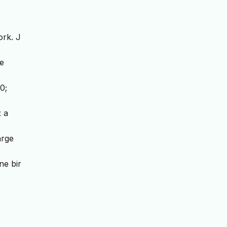
ork. J
re
0;
: a
arge
ine bir