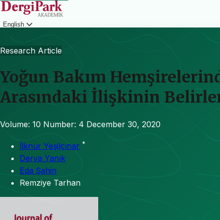
English
Login
Research Article
Yoğun Bakım Hemşirelerinde
Arasındaki İlişkinin Belirl
Volume: 10
Number: 4
December 30, 2020
*
İlknur Yeşilçınar
Derya Yanık
Eda Şahin
Remziye Tarhan