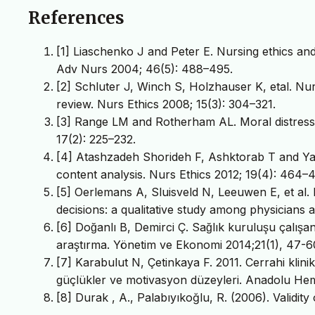
References
[1] Liaschenko J and Peter E. Nursing ethics and
Adv Nurs 2004; 46(5): 488–495.
[2] Schluter J, Winch S, Holzhauser K, etal. Nurse
review. Nurs Ethics 2008; 15(3): 304–321.
[3] Range LM and Rotherham AL. Moral distress
17(2): 225–232.
[4] Atashzadeh Shorideh F, Ashktorab T and Yagh
content analysis. Nurs Ethics 2012; 19(4): 464–
[5] Oerlemans A, Sluisveld N, Leeuwen E, et al. 
decisions: a qualitative study among physicians 
[6] Doğanlı B, Demirci Ç. Sağlık kuruluşu çalışa
araştırma. Yönetim ve Ekonomi 2014;21(1), 47-6
[7] Karabulut N, Çetinkaya F. 2011. Cerrahi klinikl
güçlükler ve motivasyon düzeyleri. Anadolu Hemş
[8] Durak , A., Palabıyıkoğlu, R. (2006). Validit