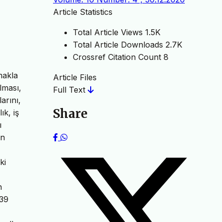
Article Statistics
Total Article Views
1.5K
Total Article Downloads
2.7K
Crossref Citation Count
8
makla
Article Files
lması,
Full Text
arını,
Share
ık, iş
ı
un
ki
n
.39