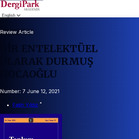
English
Login
Review Article
BİR ENTELEKTÜEL
OLARAK DURMUŞ
HOCAOĞLU
Number: 7
June 12, 2021
*
Fatih Yıldız