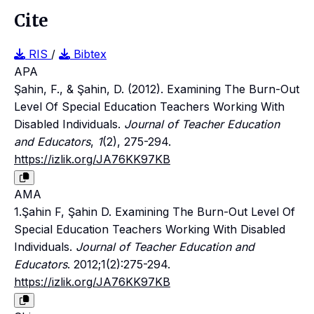
Cite
RIS
/
Bibtex
APA
Şahin, F., & Şahin, D. (2012). Examining The Burn-Out
Level Of Special Education Teachers Working With
Disabled Individuals.
Journal of Teacher Education
and Educators
,
1
(2), 275-294.
https://izlik.org/JA76KK97KB
AMA
1.Şahin F, Şahin D. Examining The Burn-Out Level Of
Special Education Teachers Working With Disabled
Individuals.
Journal of Teacher Education and
Educators
. 2012;1(2):275-294.
https://izlik.org/JA76KK97KB