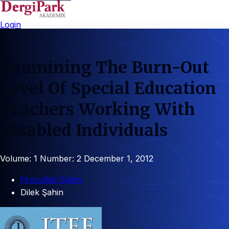
Login
Examining The Burn-Out
Level Of Special Education
Teachers Working With
Disabled Individuals
Volume: 1
Number: 2
December 1, 2012
Feyzullah Şahin
Dilek Şahin