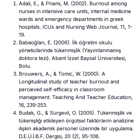
Adali, E., & Priami, M. (2002). Burnout among
nurses in intensive care units, internal medicine
wards and emergency departments in greek
hospitals. ICUs and Nursing Web Journal, 11, 1-
19.
Babaoğlan, E. (2006). İlk öğretim okulu
yöneticilerinde tükenmişlik (Yayımlanmamış
doktora tezi). Abant İzzet Baysal Üniversitesi,
Bolu.
Brouwers, A., & Tomic, W. (2000). A
Longitudinal study of teacher burnout and
percieved self-efficacy in classroom
management. Teaching And Teacher Education,
16, 239-253.
Budak, G., & Sürgevil, O. (2005). Tükenmişlik ve
tükenişliği etkileyen örgütsel faktörlerin analizine
ilişkin akademik personel üzerinde bir uygulama.
D.E.Ü.İ.B.F. Dergisi, 20 (2), 95-108.