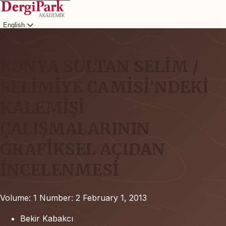
English
Login
KONYA SULTAN SELİM /
SELİMİYE CAMİSİ’NDEKİ
KALEMİŞİ
ÇALIŞMALARININ
GRAFİKSEL AÇIDAN
İNCELENMESİ
Volume: 1
Number: 2
February 1, 2013
Bekir Kabakcı