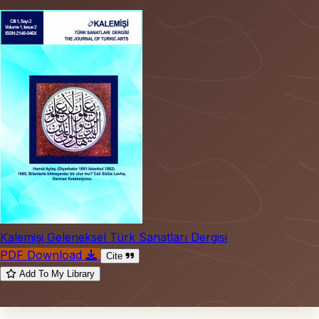
Kalemişi Geleneksel Türk Sanatları Dergisi
PDF Download
Cite
Add To My Library