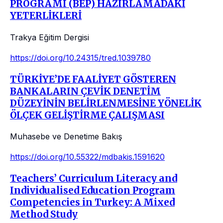
PROGRAMI (BEP) HAZIRLAMADAKİ
YETERLİKLERİ
Trakya Eğitim Dergisi
https://doi.org/10.24315/tred.1039780
TÜRKİYE’DE FAALİYET GÖSTEREN
BANKALARIN ÇEVİK DENETİM
DÜZEYİNİN BELİRLENMESİNE YÖNELİK
ÖLÇEK GELİŞTİRME ÇALIŞMASI
Muhasebe ve Denetime Bakış
https://doi.org/10.55322/mdbakis.1591620
Teachers’ Curriculum Literacy and
Individualised Education Program
Competencies in Turkey: A Mixed
Method Study