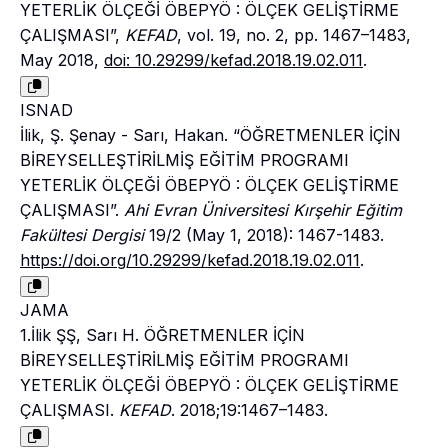
YETERLİK ÖLÇEĞİ ÖBEPYÖ : ÖLÇEK GELİŞTİRME
ÇALIŞMASI”,
KEFAD
, vol. 19, no. 2, pp. 1467–1483,
May 2018,
doi: 10.29299/kefad.2018.19.02.011
.
ISNAD
İlik, Ş. Şenay - Sarı, Hakan. “ÖĞRETMENLER İÇİN
BİREYSELLEŞTİRİLMİŞ EĞİTİM PROGRAMI
YETERLİK ÖLÇEĞİ ÖBEPYÖ : ÖLÇEK GELİŞTİRME
ÇALIŞMASI”.
Ahi Evran Üniversitesi Kırşehir Eğitim
Fakültesi Dergisi
19/2 (May 1, 2018): 1467-1483.
https://doi.org/10.29299/kefad.2018.19.02.011
.
JAMA
1.İlik ŞŞ, Sarı H. ÖĞRETMENLER İÇİN
BİREYSELLEŞTİRİLMİŞ EĞİTİM PROGRAMI
YETERLİK ÖLÇEĞİ ÖBEPYÖ : ÖLÇEK GELİŞTİRME
ÇALIŞMASI.
KEFAD
. 2018;19:1467–1483.