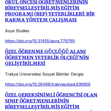
OKUL ÖNCESİ ÖĞRETMENLERİNİN
BİREYSELLEŞTİRİLMİŞ EĞİTİM
PROGRAMI (BEP) YETERLİKLERİ: BİR
KARMA YÖNTEM ÇALIŞMASI
Asya Studies
https://doi.org/10.31455/asya.779765
ÖZEL ÖĞRENME GÜÇLÜĞÜ ALANI
ÖĞRETMEN YETERLİK ÖLÇEĞİ’NİN
GELİŞTİRİLMESİ
Trakya Üniversitesi Sosyal Bilimler Dergisi
https://doi.org/10.26468/trakyasobed.636959
ÖZEL GEREKSİNİMLİ ÖĞRENCİSİ OLAN
SINIF ÖĞRETMENLERİNİN
BİREYSELLEŞTİRİLMİŞ EĞİTİM