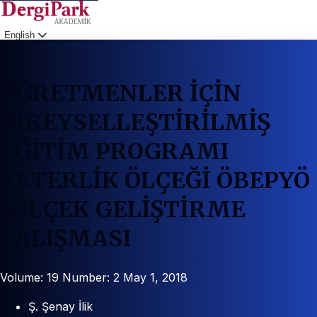
English
Login
ÖĞRETMENLER İÇİN
BİREYSELLEŞTİRİLMİŞ
EĞİTİM PROGRAMI
YETERLİK ÖLÇEĞİ ÖBEPYÖ
: ÖLÇEK GELİŞTİRME
ÇALIŞMASI
Volume: 19
Number: 2
May 1, 2018
Ş. Şenay İlik