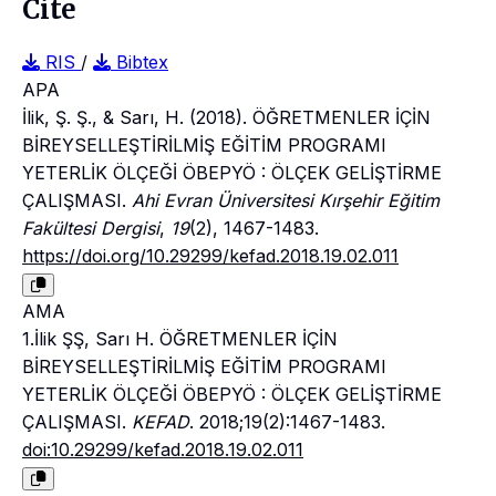
Cite
RIS
/
Bibtex
APA
İlik, Ş. Ş., & Sarı, H. (2018). ÖĞRETMENLER İÇİN
BİREYSELLEŞTİRİLMİŞ EĞİTİM PROGRAMI
YETERLİK ÖLÇEĞİ ÖBEPYÖ : ÖLÇEK GELİŞTİRME
ÇALIŞMASI.
Ahi Evran Üniversitesi Kırşehir Eğitim
Fakültesi Dergisi
,
19
(2), 1467-1483.
https://doi.org/10.29299/kefad.2018.19.02.011
AMA
1.İlik ŞŞ, Sarı H. ÖĞRETMENLER İÇİN
BİREYSELLEŞTİRİLMİŞ EĞİTİM PROGRAMI
YETERLİK ÖLÇEĞİ ÖBEPYÖ : ÖLÇEK GELİŞTİRME
ÇALIŞMASI.
KEFAD
. 2018;19(2):1467-1483.
doi:10.29299/kefad.2018.19.02.011