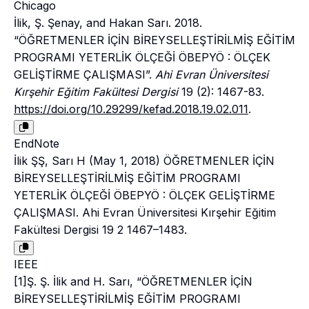
Chicago
İlik, Ş. Şenay, and Hakan Sarı. 2018.
“ÖĞRETMENLER İÇİN BİREYSELLEŞTİRİLMİŞ EĞİTİM
PROGRAMI YETERLİK ÖLÇEĞİ ÖBEPYÖ : ÖLÇEK
GELİŞTİRME ÇALIŞMASI”.
Ahi Evran Üniversitesi
Kırşehir Eğitim Fakültesi Dergisi
19 (2): 1467-83.
https://doi.org/10.29299/kefad.2018.19.02.011
.
EndNote
İlik ŞŞ, Sarı H (May 1, 2018) ÖĞRETMENLER İÇİN
BİREYSELLEŞTİRİLMİŞ EĞİTİM PROGRAMI
YETERLİK ÖLÇEĞİ ÖBEPYÖ : ÖLÇEK GELİŞTİRME
ÇALIŞMASI. Ahi Evran Üniversitesi Kırşehir Eğitim
Fakültesi Dergisi 19 2 1467–1483.
IEEE
[1]Ş. Ş. İlik and H. Sarı, “ÖĞRETMENLER İÇİN
BİREYSELLEŞTİRİLMİŞ EĞİTİM PROGRAMI