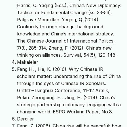
Harris, Q. Yaqing (Eds.), China’s New Diplomacy:
Tactical or Fundamental Change (ss. 33-53).
Palgrave Macmillan. Yaqing, Q. (2014).
Continuity through change: background
knowledge and China’s international strategy.
The Chinese Journal of International Politics,
7(3), 285-314. Zhang, F. (2012). China’s new
thinking on alliances. Survival, 54(5), 129-148.
Makaleler
Feng H. , He, K. (2016). Why Chinese IR
scholars matter: understanding the rise of China
through the eyes of Chinese IR Scholars.
Griffith–Tsinghua Conference, 11–12 Aralık,
Pekin. Zhongping, F. , Jing, H. (2014). China’s
strategic partnership diplomacy: engaging with a
changing world. ESPO Working Paper, No.8.
Dergiler
Feng, Z. (2008). China rise will be peaceful: how