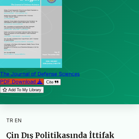
The Journal of Defense Sciences
PDF Download
Cite
Add To My Library
TR
EN
Çin Dış Politikasında İttifak