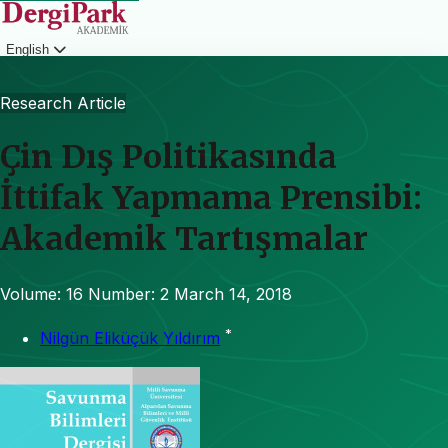
English
Login
Research Article
Çin Dış Politikasında
İttifak Yapmama Prensibi:
Akademik Tartışmalar
Volume: 16
Number: 2
March 14, 2018
*
Nilgün Eliküçük Yıldırım