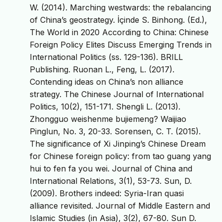
W. (2014). Marching westwards: the rebalancing
of China’s geostrategy. İçinde S. Binhong. (Ed.),
The World in 2020 According to China: Chinese
Foreign Policy Elites Discuss Emerging Trends in
International Politics (ss. 129-136). BRILL
Publishing. Ruonan L., Feng, L. (2017).
Contending ideas on China’s non alliance
strategy. The Chinese Journal of International
Politics, 10(2), 151-171. Shengli L. (2013).
Zhongguo weishenme bujiemeng? Waijiao
Pinglun, No. 3, 20-33. Sorensen, C. T. (2015).
The significance of Xi Jinping’s Chinese Dream
for Chinese foreign policy: from tao guang yang
hui to fen fa you wei. Journal of China and
International Relations, 3(1), 53-73. Sun, D.
(2009). Brothers indeed: Syria-Iran quasi
alliance revisited. Journal of Middle Eastern and
Islamic Studies (in Asia), 3(2), 67-80. Sun D.