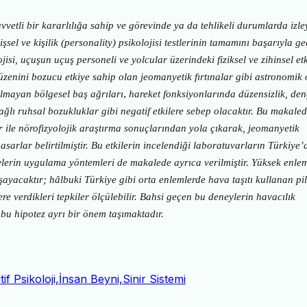
kuvvetli bir kararlılığa sahip ve görevinde ya da tehlikeli durumlarda izl
şsel ve kişilik (personality) psikolojisi testlerinin tamamını başarıyla g
jisi, uçuşun uçuş personeli ve yolcular üzerindeki fiziksel ve zihinsel etk
üzenini bozucu etkiye sahip olan jeomanyetik fırtınalar gibi astronomik 
 olmayan bölgesel baş ağrıları
,
hareket fonksiyonlarında düzensizlik, de
bağlı ruhsal bozukluklar
gibi negatif etkilere sebep olacaktır. Bu makaled
ar ile nörofizyolojik araştırma sonuçlarından yola çıkarak, jeomanyetik
asarlar belirtilmiştir. Bu etkilerin incelendiği laboratuvarların Türkiye’
ylerin uygulama yöntemleri de makalede ayrıca verilmiştir. Yüksek enle
aşayacaktır; hâlbuki Türkiye gibi orta enlemlerde hava taşıtı kullanan pil
re verdikleri tepkiler ölçülebilir. Bahsi geçen bu deneylerin havacılık
 bu hipotez ayrı bir önem taşımaktadır.
if Psikoloji,İnsan Beyni,Sinir Sistemi