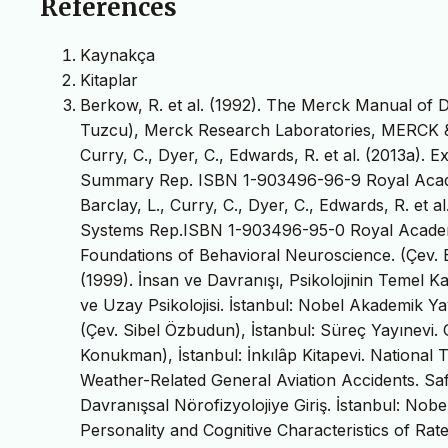
References
Kaynakça
Kitaplar
Berkow, R. et al. (1992). The Merck Manual of 
Tuzcu), Merck Research Laboratories, MERCK & C
Curry, C., Dyer, C., Edwards, R. et al. (2013a)
Summary Rep. ISBN 1-903496-96-9 Royal Academ
Barclay, L., Curry, C., Dyer, C., Edwards, R. et
Systems Rep.ISBN 1-903496-95-0 Royal Academy
Foundations of Behavioral Neuroscience. (Çev. E
(1999). İnsan ve Davranışı, Psikolojinin Temel Ka
ve Uzay Psikolojisi. İstanbul: Nobel Akademik Yay
(Çev. Sibel Özbudun), İstanbul: Süreç Yayınevi. 
Konukman), İstanbul: İnkılâp Kitapevi. National 
Weather-Related General Aviation Accidents. Sa
Davranışsal Nörofizyolojiye Giriş. İstanbul: Nobe
Personality and Cognitive Characteristics of Rate