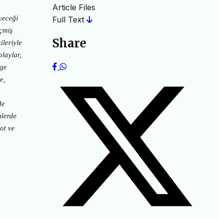
Article Files
eyeceği
Full Text
eçmiş
Share
ileriyle
olaylar,
nge
e,
de
mlerde
ot ve