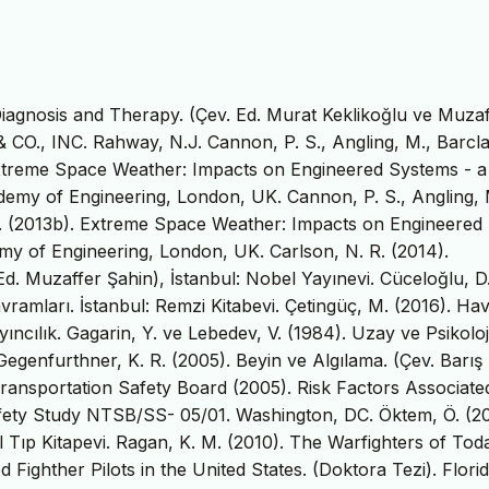
Diagnosis and Therapy. (Çev. Ed. Murat Keklikoğlu ve Muzaf
O., INC. Rahway, N.J. Cannon, P. S., Angling, M., Barclay
. Extreme Space Weather: Impacts on Engineered Systems - a
y of Engineering, London, UK. Cannon, P. S., Angling, 
 al. (2013b). Extreme Space Weather: Impacts on Engineered
 of Engineering, London, UK. Carlson, N. R. (2014).
d. Muzaffer Şahin), İstanbul: Nobel Yayınevi. Cüceloğlu, D
vramları. İstanbul: Remzi Kitabevi. Çetingüç, M. (2016). Hav
ıncılık. Gagarin, Y. ve Lebedev, V. (1984). Uzay ve Psikoloji
Gegenfurthner, K. R. (2005). Beyin ve Algılama. (Çev. Barış
Transportation Safety Board (2005). Risk Factors Associate
fety Study NTSB/SS- 05/01. Washington, DC. Öktem, Ö. (20
l Tıp Kitapevi. Ragan, K. M. (2010). The Warfighters of Tod
d Fighther Pilots in the United States. (Doktora Tezi). Flori