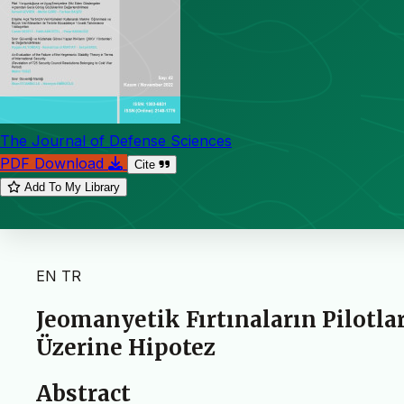
The Journal of Defense Sciences
PDF Download
Cite
Add To My Library
EN
TR
Jeomanyetik Fırtınaların Pilotla
Üzerine Hipotez
Abstract