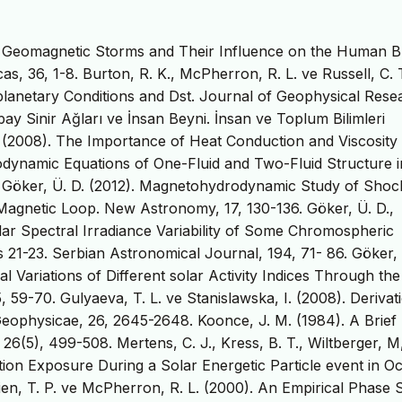
). Geomagnetic Storms and Their Influence on the Human B
as, 36, 1-8. Burton, R. K., McPherron, R. L. ve Russell, C. 
planetary Conditions and Dst. Journal of Geophysical Rese
pay Sinir Ağları ve İnsan Beyni. İnsan ve Toplum Bilimleri
D. (2008). The Importance of Heat Conduction and Viscosity 
ynamic Equations of One-Fluid and Two-Fluid Structure i
. Göker, Ü. D. (2012). Magnetohydrodynamic Study of Shoc
Magnetic Loop. New Astronomy, 17, 130-136. Göker, Ü. D.,
olar Spectral Irradiance Variability of Some Chromospheric
 21-23. Serbian Astronomical Journal, 194, 71- 86. Göker, 
al Variations of Different solar Activity Indices Through the
 59-70. Gulyaeva, T. L. ve Stanislawska, I. (2008). Derivat
eophysicae, 26, 2645-2648. Koonce, J. M. (1984). A Brief
6(5), 499-508. Mertens, C. J., Kress, B. T., Wiltberger, M, 
tion Exposure During a Solar Energetic Particle event in O
n, T. P. ve McPherron, R. L. (2000). An Empirical Phase 