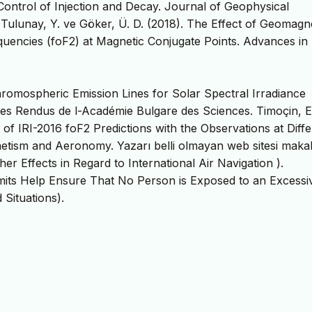
Control of Injection and Decay. Journal of Geophysical
 Tulunay, Y. ve Göker, Ü. D. (2018). The Effect of Geomagn
equencies (foF2) at Magnetic Conjugate Points. Advances i
hromospheric Emission Lines for Solar Spectral Irradiance
tes Rendus de l-Académie Bulgare des Sciences. Timoçin, E
 of IRI-2016 foF2 Predictions with the Observations at Diffe
tism and Aeronomy. Yazarı belli olmayan web sitesi makal
r Effects in Regard to International Air Navigation ).
Limits Help Ensure That No Person is Exposed to an Excessi
Situations).