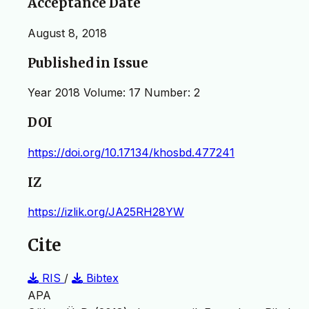
Acceptance Date
August 8, 2018
Published in Issue
Year 2018 Volume: 17 Number: 2
DOI
https://doi.org/10.17134/khosbd.477241
IZ
https://izlik.org/JA25RH28YW
Cite
RIS
/
Bibtex
APA