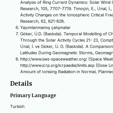
Analysis of Ring Current Dynamics: Solar Wind 
Research, 105, 7707-7719. Timoçin, E., Ünal, İ.,
Activity Changes on the Ionospheric Critical Fr
Research, 62, 821-828.
Yayımlanmamış çalışmalar
Göker, Ü.D. (Baskıda). Temporal Modelling of C
Through the Solar Activity Cycles 21- 23, Comp
Ünal, İ. ve Göker, Ü. D. (Baskıda). A Comparison
Latitudes During Geomagnetic Storms, Geomagne
http://www.ises-spaceweather.org/ (Space Weathe
http://www.icrp.org/icrpaedia/limits.asp (Dose 
Amount of Ionising Radiation in Normal, Planned 
Details
Primary Language
Turkish