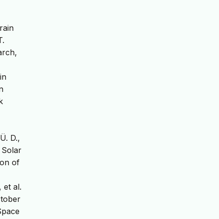
rain
T.
arch,
in
n
k
Ü. D.,
 Solar
ion of
et al.
ctober
Space