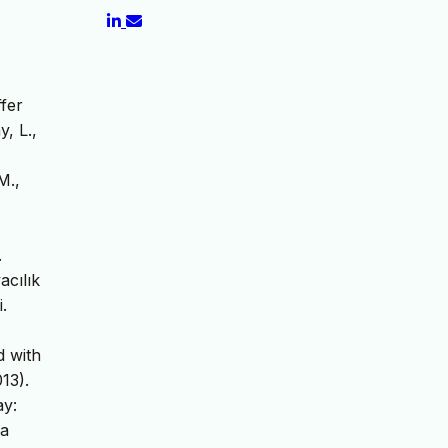
fer
, L.,
M.,
.
acılık
.
d with
13).
ay:
da