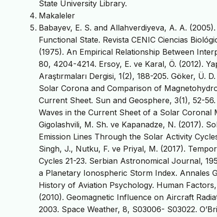
State University Library.
Makaleler
Babayev, E. S. and Allahverdiyeva, A. A. (2005
Functional State. Revista CENIC Ciencias Biológic
(1975). An Empirical Relationship Between Inter
80, 4204-4214. Ersoy, E. ve Karal, Ö. (2012). Ya
Araştırmaları Dergisi, 1(2), 188-205. Göker, Ü. 
Solar Corona and Comparison of Magnetohydrod
Current Sheet. Sun and Geosphere, 3(1), 52-56
Waves in the Current Sheet of a Solar Coronal 
Gigolashvili, M. Sh. ve Kapanadze, N. (2017). S
Emission Lines Through the Solar Activity Cycles
Singh, J., Nutku, F. ve Priyal, M. (2017). Tempor
Cycles 21-23. Serbian Astronomical Journal, 195,
a Planetary Ionospheric Storm Index. Annales G
History of Aviation Psychology. Human Factors, 2
(2010). Geomagnetic Influence on Aircraft Radia
2003. Space Weather, 8, S03006- S03022. O’Brie