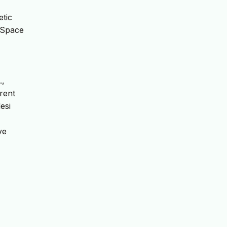
etic
n Space
.,
rent
esi
ve