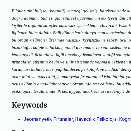
Pilotlar gibi bilişsel (kognitif) yeteneği gelişmiş, hareketlerinde 
doğru adımları bilmesi gibi sinirsel uyarımlarını etkileyen tüm bili
kişilerde organik süreçler kusursuz işlemektedir. Havacılık Psikolo
ilgilenen bilim dalıdır. Belli dönemlerde dünya manyetosferinin d
bu organik süreçler üzerinde halsizlik, keyifsizlik ve sebebi belli
bozukluğu
,
kalpte enfarktüs, nöbet durumları
ve sinir sistemine 
jeomanyetik fırtınalarla ilgili önceki çalışmaların verdiği sonuçl
fırtınaların etkisinin beyin ve sinir sisteminde yapması beklenen h
kurulması halinde olası yapılabilecek psikolojik ve medikal dene
uçan pilot ve uçuş ekibi, jeomanyetik fırtınanın etkisini birebir y
uçuş ekibinin ancak laboratuvar ortamında test edilerek, bu etkile
psikolojisi literatüründe ilk kez uygulanacak olması nedeniyle de
Keywords
Jeomanyetik Fırtınalar,Havacılık Psikolojisi,Kognit