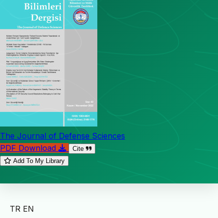
The Journal of Defense Sciences
PDF Download
Cite
Add To My Library
TR
EN