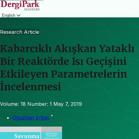
English
Login
Research Article
Kabarcıklı Akışkan Yataklı
Bir Reaktörde Isı Geçişini
Etkileyen Parametrelerin
İncelenmesi
Volume: 18
Number: 1
May 7, 2019
*
Oğuzhan Erbaş