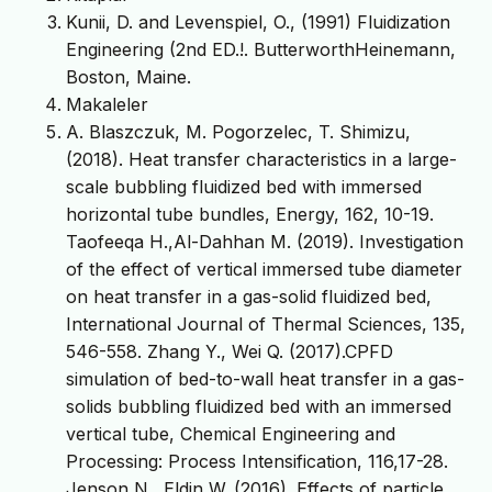
Kunii, D. and Levenspiel, O., (1991) Fluidization
Engineering (2nd ED.!. ButterworthHeinemann,
Boston, Maine.
Makaleler
A. Blaszczuk, M. Pogorzelec, T. Shimizu,
(2018). Heat transfer characteristics in a large-
scale bubbling fluidized bed with immersed
horizontal tube bundles, Energy, 162, 10-19.
Taofeeqa H.,Al-Dahhan M. (2019). Investigation
of the effect of vertical immersed tube diameter
on heat transfer in a gas-solid fluidized bed,
International Journal of Thermal Sciences, 135,
546-558. Zhang Y., Wei Q. (2017).CPFD
simulation of bed-to-wall heat transfer in a gas-
solids bubbling fluidized bed with an immersed
vertical tube, Chemical Engineering and
Processing: Process Intensification, 116,17-28.
Jenson N., Eldin W. (2016). Effects of particle