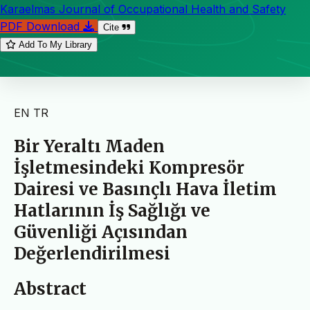
Karaelmas Journal of Occupational Health and Safety
PDF Download
Cite
Add To My Library
EN
TR
Bir Yeraltı Maden
İşletmesindeki Kompresör
Dairesi ve Basınçlı Hava İletim
Hatlarının İş Sağlığı ve
Güvenliği Açısından
Değerlendirilmesi
Abstract