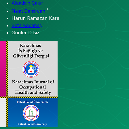
Alaaddin Çakır
*
Nejat Demircan
Harun Ramazan Kara
Sefa Kocabaş
Günter Dilsiz