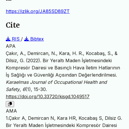
https://izlik.org/JA85SD89ZT
Cite
RIS
/
Bibtex
APA
Çakır, A., Demircan, N., Kara, H. R., Kocabaş, S., &
Dilsiz, G. (2022). Bir Yeraltı Maden İşletmesindeki
Kompresör Dairesi ve Basınçlı Hava İletim Hatlarının
İş Sağlığı ve Güvenliği Açısından Değerlendirilmesi.
Karaelmas Journal of Occupational Health and
Safety
,
6
(1), 15-30.
https://doi.org/10.33720/kisgd.1049517
AMA
1.Çakır A, Demircan N, Kara HR, Kocabaş S, Dilsiz G.
Bir Yeraltı Maden İşletmesindeki Kompresör Dairesi