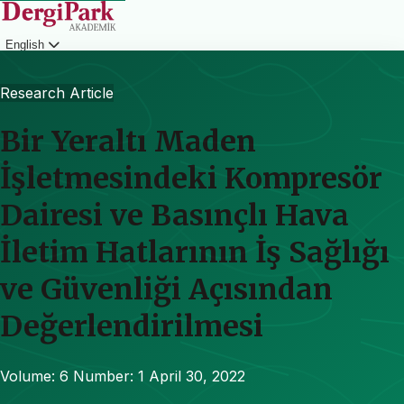
English
Login
Research Article
Bir Yeraltı Maden
İşletmesindeki Kompresör
Dairesi ve Basınçlı Hava
İletim Hatlarının İş Sağlığı
ve Güvenliği Açısından
Değerlendirilmesi
Volume: 6
Number: 1
April 30, 2022