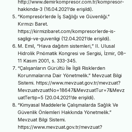
http://www.demirkompresor.com.tr/kompresor-
hakkinda-3 (16.04.2021’de erişildi).
“Kompresörlerde İş Sağlığı ve Güvenliği.”
Kırmızı Baret.
https://kirmizibaret.com/kompresorlerde-is-
sagligi-ve-guvenligi (12.04.2021’de erişildi).
M. Emil, “Hava dağıtım sistemleri,” II. Ulusal
Hidrolik Pnömatik Kongresi ve Sergisi, İzmir, 08–
11 Kasım 2001, s. 333-345.
“Çalışanların Gürültü İle İlgili Risklerden
Korunmalarına Dair Yönetmelik.” Mevzuat Bilgi
Sistemi. https://www.mevzuat.gov.tr/mevzuat?
MevzuatvzuatNo=18647&MevzuatTur=7&Mevz
uatTertip=5 (20.04.2021’de erişildi).
“Kimyasal Maddelerle Çalışmalarda Sağlık Ve
Güvenlik Önlemleri Hakkında Yönetmelik.”
Mevzuat Bilgi Sistemi.
https://www.mevzuat.gov.tr/mevzuat?