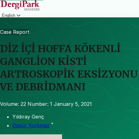
English
Login
Case Report
DİZ İÇİ HOFFA KÖKENLİ
GANGLİON KİSTİ
ARTROSKOPİK EKSİZYONU
VE DEBRİDMANI
Volume: 22
Number: 1
January 5, 2021
Yıldıray Genç
*
Özgür Korkmaz