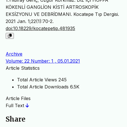
1.Yıldıray Genç, Özgür Korkmaz. DİZ İÇİ HOFFA
KÖKENLİ GANGLİON KİSTİ ARTROSKOPİK
EKSİZYONU VE DEBRİDMANI. Kocatepe Tıp Dergisi.
2021 Jan. 1;22(1):70-2.
doi:10.18229/kocatepetip.481935
Archive
Volume: 22 Number: 1 , 05.01.2021
Article Statistics
Total Article Views
245
Total Article Downloads
6.5K
Article Files
Full Text
Share