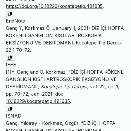
https://doi.org/10.18229/kocatepetip.481935
.
EndNote
Genç Y, Korkmaz Ö (January 1, 2021) DİZ İÇİ HOFFA
KÖKENLİ GANGLİON KİSTİ ARTROSKOPİK
EKSİZYONU VE DEBRİDMANI. Kocatepe Tıp Dergisi
22 1 70–72.
IEEE
[1]Y. Genç and Ö. Korkmaz, “DİZ İÇİ HOFFA KÖKENLİ
GANGLİON KİSTİ ARTROSKOPİK EKSİZYONU VE
DEBRİDMANI”,
Kocatepe Tıp Dergisi
, vol. 22, no. 1,
pp. 70–72, Jan. 2021,
doi:
10.18229/kocatepetip.481935
.
ISNAD
Genç, Yıldıray - Korkmaz, Özgür. “DİZ İÇİ HOFFA
KÖKENLİ GANGLİON KİSTİ ARTROSKOPİK