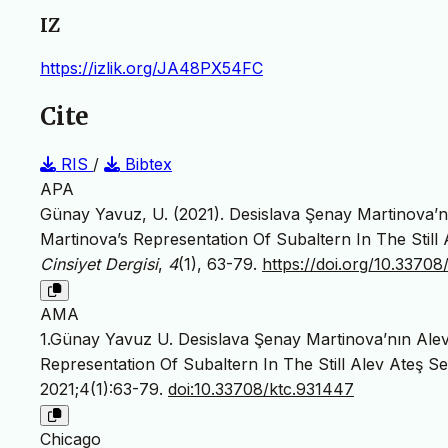
IZ
https://izlik.org/JA48PX54FC
Cite
RIS
/
Bibtex
APA
Günay Yavuz, U. (2021). Desislava Şenay Martinova’n
Martinova’s Representation Of Subaltern In The Still 
Cinsiyet Dergisi
,
4
(1), 63-79.
https://doi.org/10.3370
AMA
1.Günay Yavuz U. Desislava Şenay Martinova’nın Alev
Representation Of Subaltern In The Still Alev Ateş Se
2021;4(1):63-79.
doi:10.33708/ktc.931447
Chicago