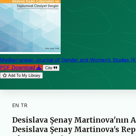
Mediterranean Journal of Gender and Women’s Studies (
PDF Download
Cite
Add To My Library
EN
TR
Desislava Şenay Martinova'nın A
Desislava Şenay Martinova's Repr