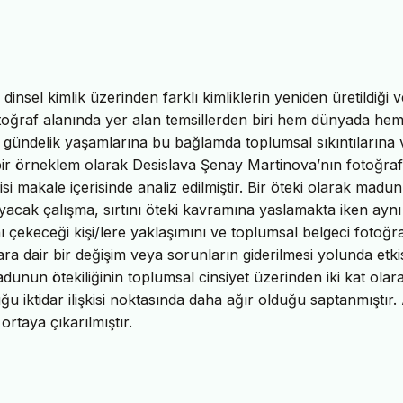
dinsel kimlik üzerinden farklı kimliklerin yeniden üretildiği v
fotoğraf alanında yer alan temsillerden biri hem dünyada he
 gündelik yaşamlarına bu bağlamda toplumsal sıkıntılarına 
 bir örneklem olarak Desislava Şenay Martinova’nın fotoğraf
si makale içerisinde analiz edilmiştir. Bir öteki olarak madun
acak çalışma, sırtını öteki kavramına yaslamakta iken aynı
 çekeceği kişi/lere yaklaşımını ve toplumsal belgeci fotoğr
ra dair bir değişim veya sorunların giderilmesi yolunda etkis
nun ötekiliğinin toplumsal cinsiyet üzerinden iki kat olar
ğu iktidar ilişkisi noktasında daha ağır olduğu saptanmıştır.
rtaya çıkarılmıştır.