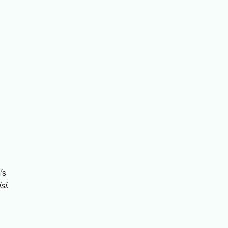
’s
si
.