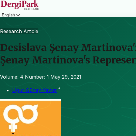
English
Login
Research Article
Desislava Şenay Martinova'
Şenay Martinova's Represent
Volume: 4
Number: 1
May 29, 2021
*
Uğur Günay Yavuz