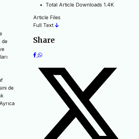
Total Article Downloads
1.4K
Article Files
Full Text
e
Share
m de
ve
ları
af
ini de
ak
 Ayrıca