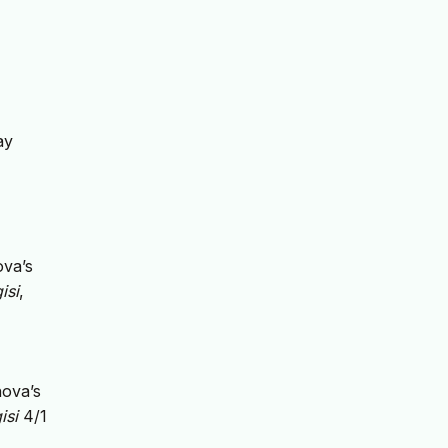
ay
ova’s
isi
,
nova’s
isi
4/1