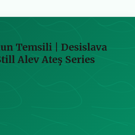
un Temsili | Desislava
ill Alev Ateş Series