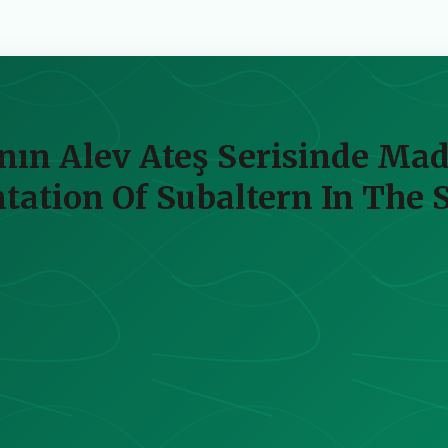
nın Alev Ateş Serisinde Mad
ation Of Subaltern In The St