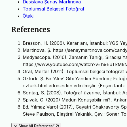
Desislava Şenay Martinova
Toplumsal Belgesel Fotoğraf
Öteki
References
Bresson, H. (2006). Karar anı, İstanbul: YGS Yay
Martinova, Ş. https://senaymartinova.com/candy-cl
Medyascope. (2016). Zamanın Tanığı, Sıradışı Y
https://www.youtube.com/watch?v=h9EuTkMkMIs&t=
Oral, Merter (2011). Toplumsal belgeci fotoğraf
Öztürk, Ş. Bir ‘Alev’ Gibi Yandım Söndüm; Fotoğ
ozturk.html adresinden edinilmiştir. (Erişim tarihi
Sontag, S. (2008). Fotoğraf üzerine, İstanbul: A
Spivak, G. (2020) Madun Konuşabilir mi?, Ankara
Ed. Yılmaz Varol (2017), Gayatri Chakravorty S
Steve Paulson, Eleştirel Yakınlık, Çev.: Soner To
Show All References(12)