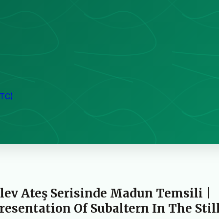
KTC)
lev Ateş Serisinde Madun Temsili |
esentation Of Subaltern In The Stil