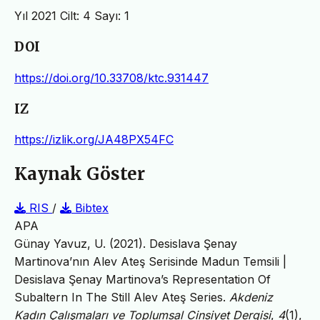
Yıl 2021 Cilt: 4 Sayı: 1
DOI
https://doi.org/10.33708/ktc.931447
IZ
https://izlik.org/JA48PX54FC
Kaynak Göster
RIS
/
Bibtex
APA
Günay Yavuz, U. (2021). Desislava Şenay
Martinova’nın Alev Ateş Serisinde Madun Temsili |
Desislava Şenay Martinova’s Representation Of
Subaltern In The Still Alev Ateş Series.
Akdeniz
Kadın Çalışmaları ve Toplumsal Cinsiyet Dergisi
,
4
(1),