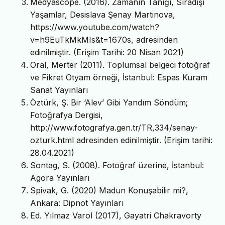
Medyascope. (2016). Zamanın Tanığı, Sıradışı
Yaşamlar, Desislava Şenay Martinova,
https://www.youtube.com/watch?
v=h9EuTkMkMIs&t=1670s, adresinden
edinilmiştir. (Erişim Tarihi: 20 Nisan 2021)
Oral, Merter (2011). Toplumsal belgeci fotoğraf
ve Fikret Otyam örneği, İstanbul: Espas Kuram
Sanat Yayınları
Öztürk, Ş. Bir ‘Alev’ Gibi Yandım Söndüm;
Fotoğrafya Dergisi,
http://www.fotografya.gen.tr/TR,334/senay-
ozturk.html adresinden edinilmiştir. (Erişim tarihi:
28.04.2021)
Sontag, S. (2008). Fotoğraf üzerine, İstanbul:
Agora Yayınları
Spivak, G. (2020) Madun Konuşabilir mi?,
Ankara: Dipnot Yayınları
Ed. Yılmaz Varol (2017), Gayatri Chakravorty