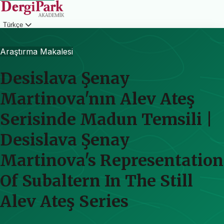
Türkçe
Giriş
Araştırma Makalesi
Desislava Şenay
Martinova'nın Alev Ateş
Serisinde Madun Temsili |
Desislava Şenay
Martinova's Representation
Of Subaltern In The Still
Alev Ateş Series