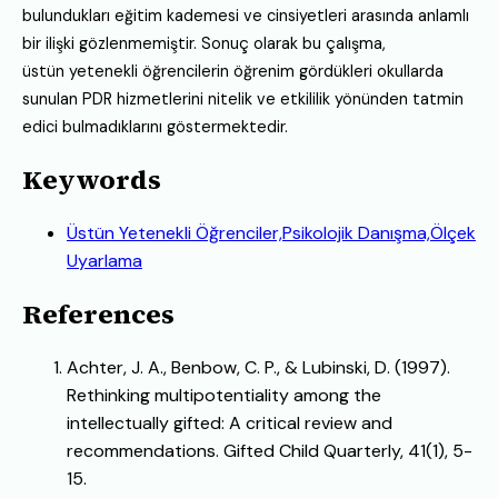
bulundukları eğitim kademesi ve cinsiyetleri
arasında anlamlı
bir ilişki gözlenmemiştir. Sonuç olarak bu çalışma,
üstün
yetenekli öğrencilerin öğrenim gördükleri okullarda
sunulan PDR hizmetlerini
nitelik ve etkililik yönünden tatmin
edici bulmadıklarını göstermektedir.
Keywords
Üstün Yetenekli Öğrenciler,Psikolojik Danışma,Ölçek
Uyarlama
References
Achter, J. A., Benbow, C. P., & Lubinski, D. (1997).
Rethinking multipotentiality among the
intellectually gifted: A critical review and
recommendations. Gifted Child Quarterly, 41(1), 5-
15.