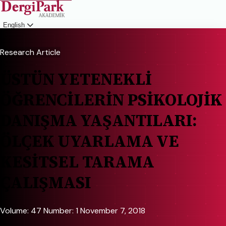
English
Login
Research Article
ÜSTÜN YETENEKLİ
ÖĞRENCİLERİN PSİKOLOJİK
DANIŞMA YAŞANTILARI:
ÖLÇEK UYARLAMA VE
KESİTSEL TARAMA
ÇALIŞMASI
Volume: 47
Number: 1
November 7, 2018