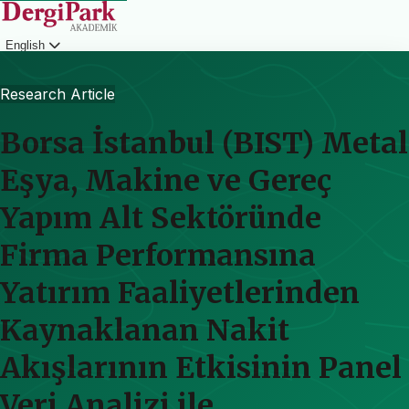
English
Login
Research Article
Borsa İstanbul (BIST) Metal
Eşya, Makine ve Gereç
Yapım Alt Sektöründe
Firma Performansına
Yatırım Faaliyetlerinden
Kaynaklanan Nakit
Akışlarının Etkisinin Panel
Veri Analizi ile