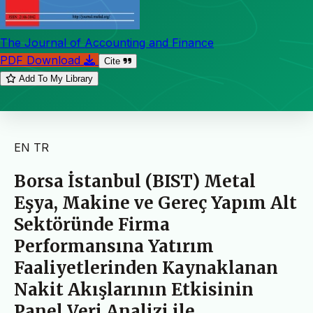
The Journal of Accounting and Finance
PDF Download
Cite
Add To My Library
EN
TR
Borsa İstanbul (BIST) Metal
Eşya, Makine ve Gereç Yapım Alt
Sektöründe Firma
Performansına Yatırım
Faaliyetlerinden Kaynaklanan
Nakit Akışlarının Etkisinin
Panel Veri Analizi ile