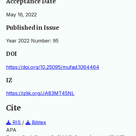
Acceptance Date
May 16, 2022
Published in Issue
Year 2022 Number: 95
DOI
https://doi.org/10.25095/mufad.1064464
IZ
https://izlik.org/JA83MT45NL
Cite
RIS
/
Bibtex
APA