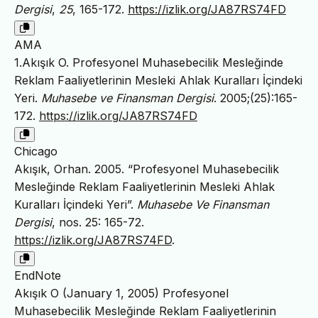
Dergisi
,
25
, 165-172.
https://izlik.org/JA87RS74FD
AMA
1.Akışık O. Profesyonel Muhasebecilik Mesleğinde
Reklam Faaliyetlerinin Mesleki Ahlak Kuralları İçindeki
Yeri.
Muhasebe ve Finansman Dergisi
. 2005;(25):165-
172.
https://izlik.org/JA87RS74FD
Chicago
Akışık, Orhan. 2005. “Profesyonel Muhasebecilik
Mesleğinde Reklam Faaliyetlerinin Mesleki Ahlak
Kuralları İçindeki Yeri”.
Muhasebe Ve Finansman
Dergisi
, nos. 25: 165-72.
https://izlik.org/JA87RS74FD
.
EndNote
Akışık O (January 1, 2005) Profesyonel
Muhasebecilik Mesleğinde Reklam Faaliyetlerinin