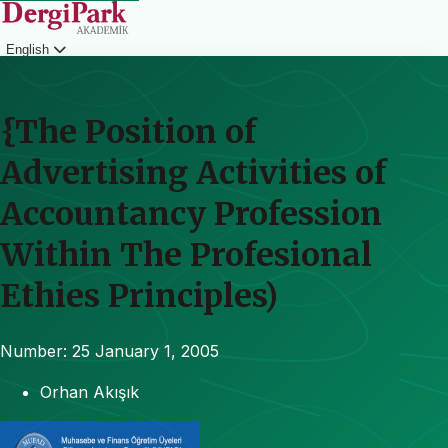
English
Login
{The Position of
Advertising Activities of
Accountancy Profession
Within The Profesional
Ethies Principles)
Number: 25
January 1, 2005
Orhan Akışık