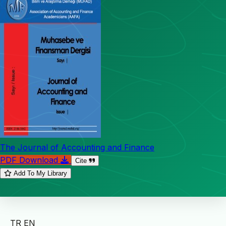
The Journal of Accounting and Finance
PDF Download
Cite
Add To My Library
TR
EN