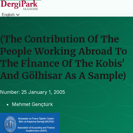
English
Login
(The Contribution Of The
People Working Abroad To
The Fİnance Of The Kobis'
And Gölhisar As A Sample)
Number: 25
January 1, 2005
Mehmet Gençtürk