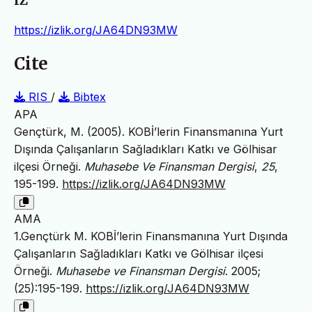
IZ
https://izlik.org/JA64DN93MW
Cite
RIS
/
Bibtex
APA
Gençtürk, M. (2005). KOBİ’lerin Finansmanına Yurt
Dışında Çalışanların Sağladıkları Katkı ve Gölhisar
ilçesi Örneği.
Muhasebe Ve Finansman Dergisi
,
25
,
195-199.
https://izlik.org/JA64DN93MW
AMA
1.Gençtürk M. KOBİ’lerin Finansmanına Yurt Dışında
Çalışanların Sağladıkları Katkı ve Gölhisar ilçesi
Örneği.
Muhasebe ve Finansman Dergisi
. 2005;
(25):195-199.
https://izlik.org/JA64DN93MW