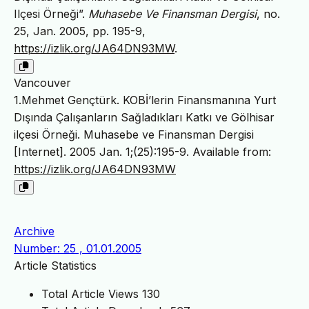
Ilçesi Örneği”.
Muhasebe Ve Finansman Dergisi
, no.
25, Jan. 2005, pp. 195-9,
https://izlik.org/JA64DN93MW
.
Vancouver
1.Mehmet Gençtürk. KOBİ’lerin Finansmanına Yurt
Dışında Çalışanların Sağladıkları Katkı ve Gölhisar
ilçesi Örneği. Muhasebe ve Finansman Dergisi
[Internet]. 2005 Jan. 1;(25):195-9. Available from:
https://izlik.org/JA64DN93MW
Archive
Number: 25 , 01.01.2005
Article Statistics
Total Article Views
130