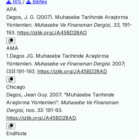
RIS
/
Bibtex
APA
Degos, J. G. (2007). Muhasebe Tarihinde Araştırma
Yöntemleri.
Muhasebe Ve Finansman Dergisi
,
33
, 191-
193.
https://izlik.org/JA45BD28AD
AMA
1.Degos JG. Muhasebe Tarihinde Araştırma
Yöntemleri.
Muhasebe ve Finansman Dergisi
. 2007;
(33):191-193.
https://izlik.org/JA45BD28AD
Chicago
Degos, Jean Guy. 2007. “Muhasebe Tarihinde
Araştırma Yöntemleri”.
Muhasebe Ve Finansman
Dergisi
, nos. 33: 191-93.
https://izlik.org/JA45BD28AD
.
EndNote