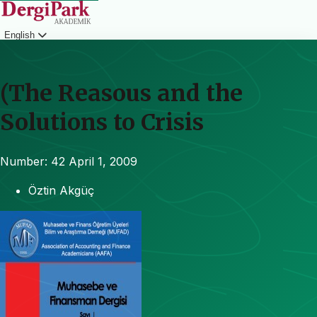
English
Login
(The Reasous and the
Solutions to Crisis
Number: 42
April 1, 2009
Öztin Akgüç