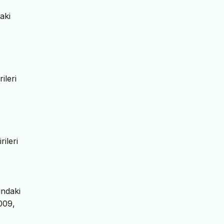
aki
ileri
ileri
ındaki
009,