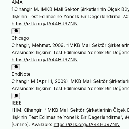
AMA
1.Cihangir M. İMKB Mali Sektör Şirketlerinin Ölçek Büyük
İlişkinin Test Edilmesine Yönelik Bir Değerlendirme.
Mu
https://izlik.org/JA44HJ97NN
Chicago
Cihangir, Mehmet. 2009. “İMKB Mali Sektör Şirketlerinin
Arasındaki İlişkinin Test Edilmesine Yönelik Bir Değer
https://izlik.org/JA44HJ97NN
.
EndNote
Cihangir M (April 1, 2009) İMKB Mali Sektör Şirketlerini
Arasındaki İlişkinin Test Edilmesine Yönelik Bir Değ
IEEE
[1]M. Cihangir, “İMKB Mali Sektör Şirketlerinin Ölçek Bü
İlişkinin Test Edilmesine Yönelik Bir Değerlendirme”,
M
[Online]. Available:
https://izlik.org/JA44HJ97NN