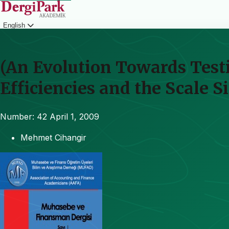
English
Login
(An Evolution Towards Test
Efficiencies and the Scale Si
Number: 42
April 1, 2009
Mehmet Cihangir