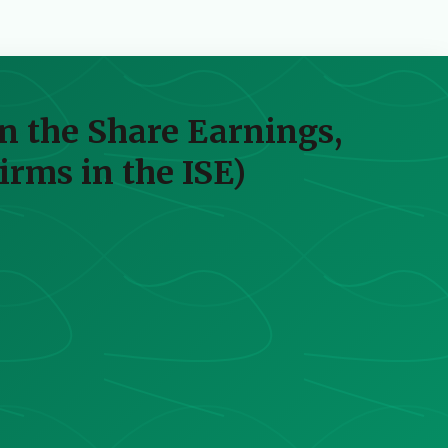
n the Share Earnings,
irms in the ISE)