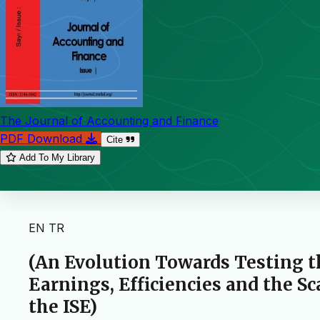
The Journal of Accounting and Finance
PDF Download
Cite
Add To My Library
EN
TR
(An Evolution Towards Testing t
Earnings, Efficiencies and the Sc
the ISE)