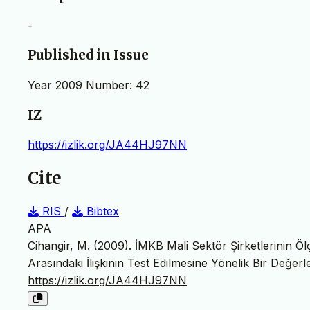
-
Published in Issue
Year 2009 Number: 42
IZ
https://izlik.org/JA44HJ97NN
Cite
RIS
/
Bibtex
APA
Cihangir, M. (2009). İMKB Mali Sektör Şirketlerinin Ölçe
Arasındaki İlişkinin Test Edilmesine Yönelik Bir Değer
https://izlik.org/JA44HJ97NN