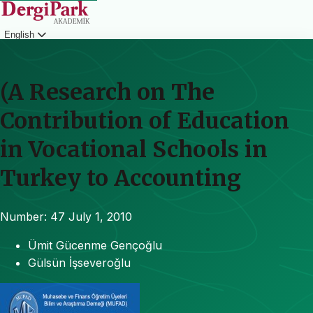
English
Login
(A Research on The
Contribution of Education
in Vocational Schools in
Turkey to Accounting
Number: 47
July 1, 2010
Ümit Gücenme Gençoğlu
Gülsün İşseveroğlu