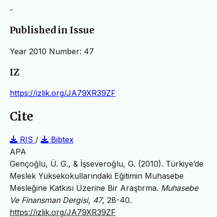
-
Published in Issue
Year 2010 Number: 47
IZ
https://izlik.org/JA79XR39ZF
Cite
RIS
/
Bibtex
APA
Gençoğlu, Ü. G., & İşseveroğlu, G. (2010). Türkiye’de
Meslek Yüksekokullarındaki Eğitimin Muhasebe
Mesleğine Katkısı Üzerine Bir Araştırma.
Muhasebe
Ve Finansman Dergisi
,
47
, 28-40.
https://izlik.org/JA79XR39ZF