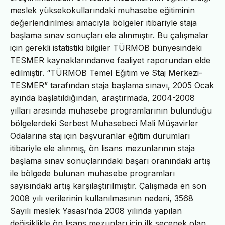
meslek yüksekokullarındaki muhasebe eğitiminin
değerlendirilmesi amacıyla bölgeler itibariyle staja
başlama sınav sonuçları ele alınmıştır. Bu çalışmalar
için gerekli istatistiki bilgiler TÜRMOB bünyesindeki
TESMER kaynaklarındanve faaliyet raporundan elde
edilmiştir. “TÜRMOB Temel Eğitim ve Staj Merkezi-
TESMER” tarafından staja başlama sınavı, 2005 Ocak
ayında başlatıldığından, araştırmada, 2004-2008
yılları arasında muhasebe programlarının bulunduğu
bölgelerdeki Serbest Muhasebeci Mali Müşavirler
Odalarına staj için başvuranlar eğitim durumları
itibariyle ele alınmış, ön lisans mezunlarının staja
başlama sınav sonuçlarındaki başarı oranındaki artış
ile bölgede bulunan muhasebe programları
sayısındaki artış karşılaştırılmıştır. Çalışmada en son
2008 yılı verilerinin kullanılmasının nedeni, 3568
Sayılı meslek Yasası’nda 2008 yılında yapılan
değişiklikle ön lisans mezunları için ilk seçenek olan