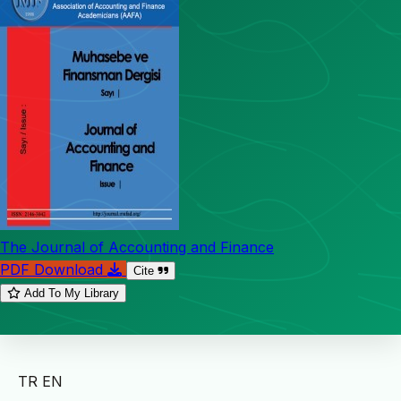
The Journal of Accounting and Finance
PDF Download
Cite
Add To My Library
TR
EN