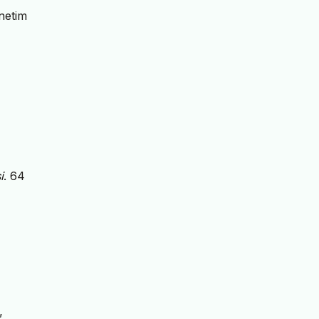
netim
i
. 64
.