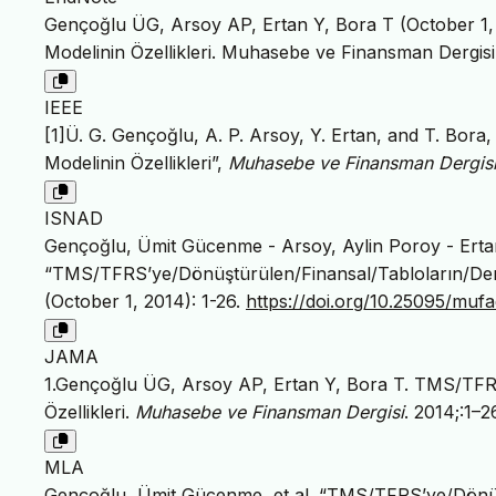
Gençoğlu ÜG, Arsoy AP, Ertan Y, Bora T (October 1,
Modelinin Özellikleri. Muhasebe ve Finansman Dergisi
IEEE
[1]Ü. G. Gençoğlu, A. P. Arsoy, Y. Ertan, and T. Bor
Modelinin Özellikleri”,
Muhasebe ve Finansman Dergis
ISNAD
Gençoğlu, Ümit Gücenme - Arsoy, Aylin Poroy - Erta
“TMS/TFRS’ye/Dönüştürülen/Finansal/Tabloların/Dene
(October 1, 2014): 1-26.
https://doi.org/10.25095/muf
JAMA
1.Gençoğlu ÜG, Arsoy AP, Ertan Y, Bora T. TMS/TFRS
Özellikleri.
Muhasebe ve Finansman Dergisi
. 2014;:1–2
MLA
Gençoğlu, Ümit Gücenme, et al. “TMS/TFRS’ye/Dönüşt