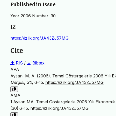
Published in Issue
Year 2006 Number: 30
IZ
https://izlik.org/JA43ZJ57MG
Cite
RIS
/
Bibtex
APA
Aysan, M. A. (2006). Temel Göstergelerle 2006 Yılı E
Dergisi
,
30
, 6-15.
https://izlik.org/JA43ZJ57MG
AMA
1.Aysan MA. Temel Göstergelerle 2006 Yılı Ekonomik 
(30):6-15.
https://izlik.org/JA43ZJ57MG