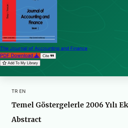
The Journal of Accounting and Finance
PDF Download
Cite
Add To My Library
TR
EN
Temel Göstergelerle 2006 Yılı E
Abstract