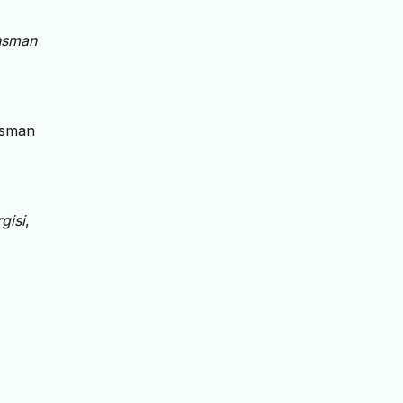
nsman
nsman
gisi
,