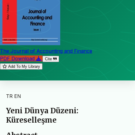
The Journal of Accounting and Finance
PDF Download
Cite
Add To My Library
TR
EN
Yeni Dünya Düzeni:
Küreselleşme