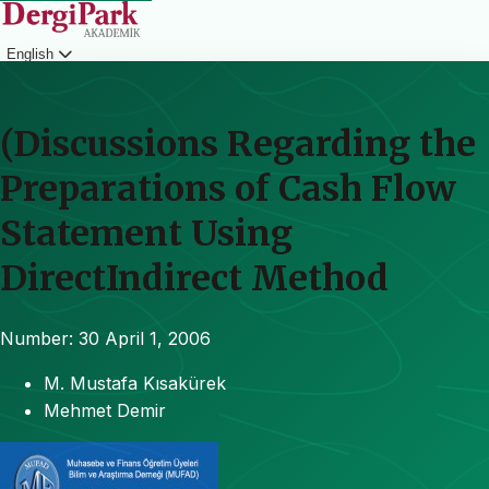
English
Login
(Discussions Regarding the
Preparations of Cash Flow
Statement Using
DirectIndirect Method
Number: 30
April 1, 2006
M. Mustafa Kısakürek
Mehmet Demir