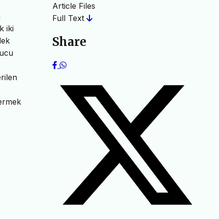
Article Files
a
Full Text
 iki
Share
lek
tucu
rilen
vermek