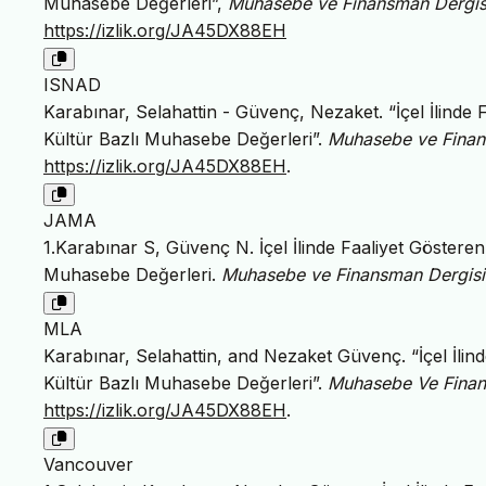
Muhasebe Değerleri”,
Muhasebe ve Finansman Dergis
https://izlik.org/JA45DX88EH
ISNAD
Karabınar, Selahattin - Güvenç, Nezaket. “İçel İlin
Kültür Bazlı Muhasebe Değerleri”.
Muhasebe ve Finan
https://izlik.org/JA45DX88EH
.
JAMA
1.Karabınar S, Güvenç N. İçel İlinde Faaliyet Göste
Muhasebe Değerleri.
Muhasebe ve Finansman Dergisi
MLA
Karabınar, Selahattin, and Nezaket Güvenç. “İçel İl
Kültür Bazlı Muhasebe Değerleri”.
Muhasebe Ve Finan
https://izlik.org/JA45DX88EH
.
Vancouver