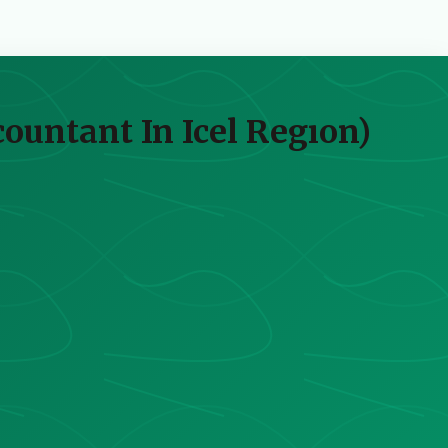
countant In Icel Regıon)