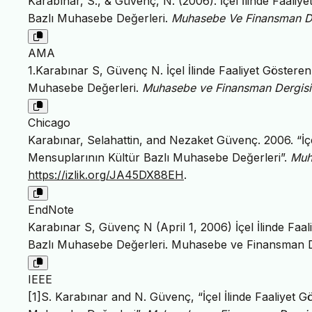
Karabınar, S., & Güvenç, N. (2006). İçel İlinde Faal
Bazlı Muhasebe Değerleri.
Muhasebe Ve Finansman De
AMA
1.Karabınar S, Güvenç N. İçel İlinde Faaliyet Göste
Muhasebe Değerleri.
Muhasebe ve Finansman Dergisi
Chicago
Karabınar, Selahattin, and Nezaket Güvenç. 2006. “İ
Mensuplarının Kültür Bazlı Muhasebe Değerleri”.
Muh
https://izlik.org/JA45DX88EH
.
EndNote
Karabınar S, Güvenç N (April 1, 2006) İçel İlinde F
Bazlı Muhasebe Değerleri. Muhasebe ve Finansman De
IEEE
[1]S. Karabınar and N. Güvenç, “İçel İlinde Faaliyet