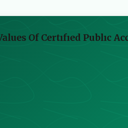
alues Of Certıfıed Publıc Ac