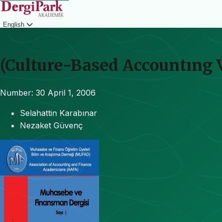
English
Login
(Culture-Based Accountıng V
Number: 30
April 1, 2006
Selahattin Karabınar
Nezaket Güvenç