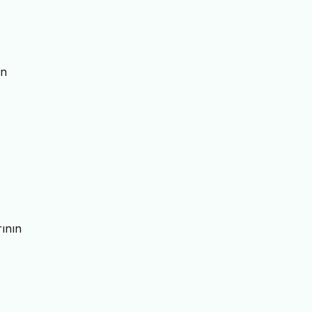
ın
ının