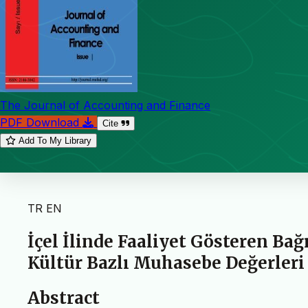
The Journal of Accounting and Finance
PDF Download
Cite
Add To My Library
TR
EN
İçel İlinde Faaliyet Gösteren 
Kültür Bazlı Muhasebe Değerleri
Abstract