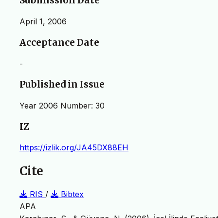
Submission Date
April 1, 2006
Acceptance Date
-
Published in Issue
Year 2006 Number: 30
IZ
https://izlik.org/JA45DX88EH
Cite
RIS
/
Bibtex
APA