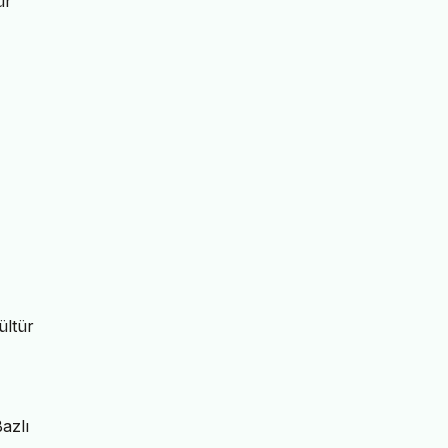
ür
ültür
azlı