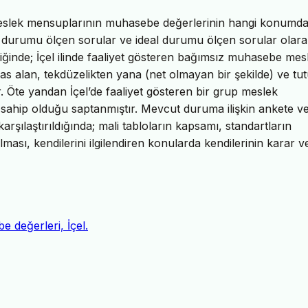
z meslek mensuplarının muhasebe değerlerinin hangi konumd
 durumu ölçen sorular ve ideal durumu ölçen sorular olarak
diğinde; İçel ilinde faaliyet gösteren bağımsız muhasebe mes
esas alan, tekdüzelikten yana (net olmayan bir şekilde) ve tu
 Öte yandan İçel’de faaliyet gösteren bir grup meslek
ahip olduğu saptanmıştır. Mevcut duruma ilişkin ankete ve
 karşılaştırıldığında; mali tabloların kapsamı, standartların
lması, kendilerini ilgilendiren konularda kendilerinin karar 
 değerleri, İçel.