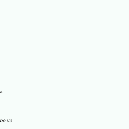
i.
be ve