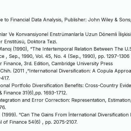
e to Financial Data Analysis, Publisher: John Wiley & Sons
nlar Ve Konvansiyonel Enstrümanlarla Uzun Dönemli İlişkisi
er Enstitüsü, Doktora Tezi.
 Manoj (1990), “The Intertemporal Relation Between The U.
 , Sep., 1990, Vol. 45, No. 4 (Sep., 1990), pp. 1297-1306
 Finance, 3rd. Edition, Cambridge University Press
-Chih. (2011 ,“International Diversiﬁcation: A Copula Approa
–417.
ional Portfolio Diversification Benefits: Cross-Country Evid
& Finance 31(6),pp. 1693-1712.
ntegration and Error Correction: Representation, Estimatio
76.
(1999). “Can The Gains From İnternational Diversification
 of Finance 54(6) , pp. 2075-2107.