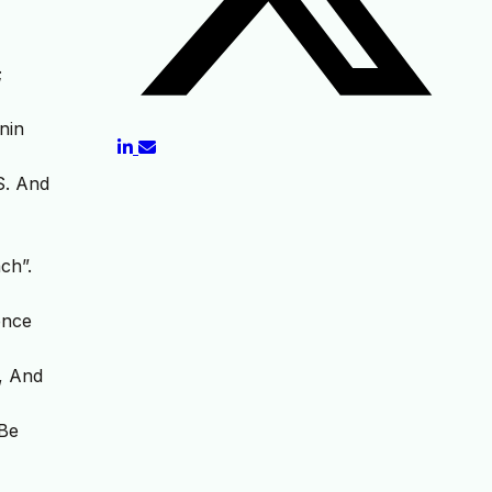
;
nin
S. And
ch”.
ence
n, And
 Be