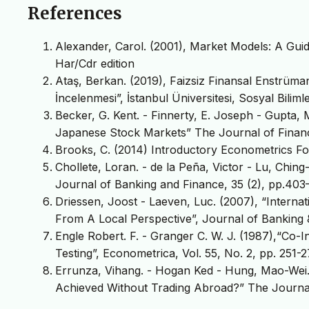
References
Alexander, Carol. (2001), Market Models: A Guid
Har/Cdr edition
Ataş, Berkan. (2019), Faizsiz Finansal Enstrüma
İncelenmesi”, İstanbul Üniversitesi, Sosyal Biliml
Becker, G. Kent. - Finnerty, E. Joseph - Gupta,
Japanese Stock Markets” The Journal of Finance
Brooks, C. (2014) Introductory Econometrics For
Chollete, Loran. - de la Peña, Victor - Lu, Ching
Journal of Banking and Finance, 35 (2), pp.403
Driessen, Joost - Laeven, Luc. (2007), “Internat
From A Local Perspective”, Journal of Banking 
Engle Robert. F. - Granger C. W. J. (1987),“Co-I
Testing”, Econometrica, Vol. 55, No. 2, pp. 251-2
Errunza, Vihang. - Hogan Ked - Hung, Mao-Wei. 
Achieved Without Trading Abroad?” The Journal