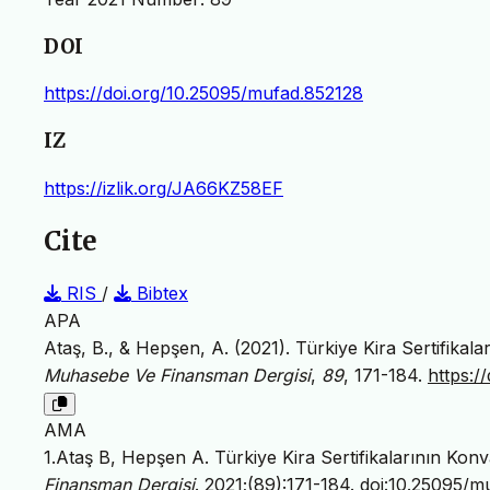
DOI
https://doi.org/10.25095/mufad.852128
IZ
https://izlik.org/JA66KZ58EF
Cite
RIS
/
Bibtex
APA
Ataş, B., & Hepşen, A. (2021). Türkiye Kira Sertifikala
Muhasebe Ve Finansman Dergisi
,
89
, 171-184.
https:/
AMA
1.Ataş B, Hepşen A. Türkiye Kira Sertifikalarının Konv
Finansman Dergisi
. 2021;(89):171-184.
doi:10.25095/m