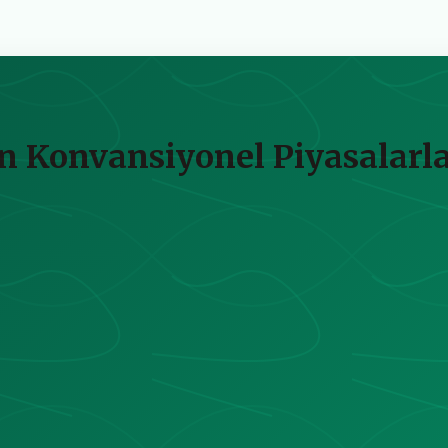
nın Konvansiyonel Piyasalar