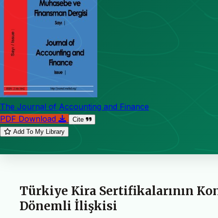
The Journal of Accounting and Finance
PDF Download
Cite
Add To My Library
Türkiye Kira Sertifikalarının Ko
Dönemli İlişkisi