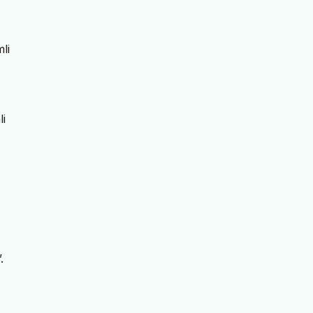
li
li
.