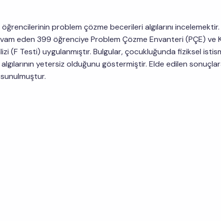
 öğrencilerinin problem çözme becerileri algılarını incelemektir.
 devam eden 399 öğrenciye Problem Çözme Envanteri (PÇE) ve Ki
izi (F Testi) uygulanmıştır. Bulgular, çocukluğunda fiziksel isti
lgılarının yetersiz olduğunu göstermiştir. Elde edilen sonuçla
r sunulmuştur.