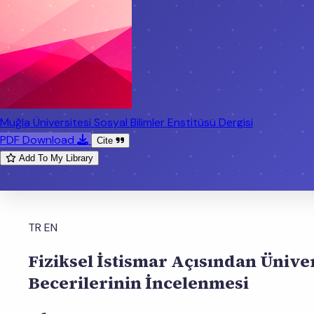
Muğla Üniversitesi Sosyal Bilimler Enstitüsü Dergisi
PDF Download
Cite
Add To My Library
TR
EN
Fiziksel İstismar Açısından Üniv
Becerilerinin İncelenmesi