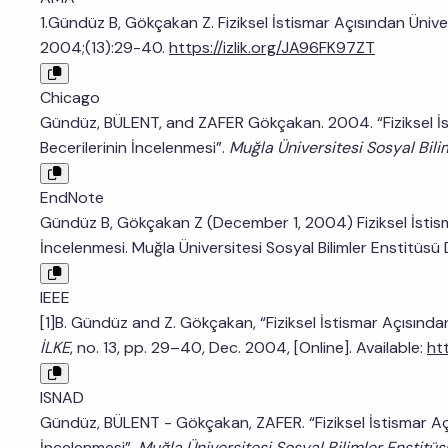
1.Gündüz B, Gökçakan Z. Fiziksel İstismar Açısından Üniv
2004;(13):29-40.
https://izlik.org/JA96FK97ZT
Chicago
Gündüz, BÜLENT, and ZAFER Gökçakan. 2004. “Fiziksel İs
Becerilerinin İncelenmesi”.
Muğla Üniversitesi Sosyal Bili
EndNote
Gündüz B, Gökçakan Z (December 1, 2004) Fiziksel İstism
İncelenmesi. Muğla Üniversitesi Sosyal Bilimler Enstitüsü
IEEE
[1]B. Gündüz and Z. Gökçakan, “Fiziksel İstismar Açısında
İLKE
, no. 13, pp. 29–40, Dec. 2004, [Online]. Available:
ht
ISNAD
Gündüz, BÜLENT - Gökçakan, ZAFER. “Fiziksel İstismar Aç
İncelenmesi”.
Muğla Üniversitesi Sosyal Bilimler Enstitüs