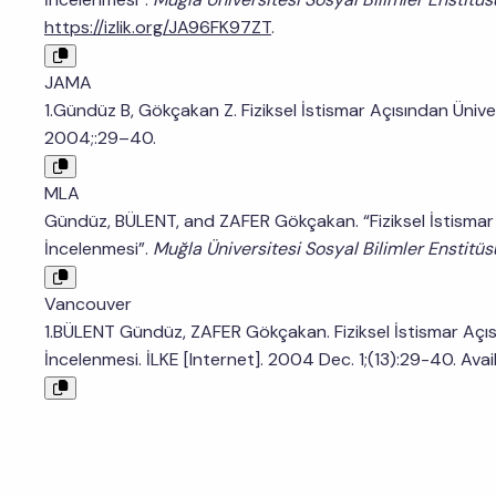
https://izlik.org/JA96FK97ZT
.
JAMA
1.Gündüz B, Gökçakan Z. Fiziksel İstismar Açısından Üniv
2004;:29–40.
MLA
Gündüz, BÜLENT, and ZAFER Gökçakan. “Fiziksel İstismar 
İncelenmesi”.
Muğla Üniversitesi Sosyal Bilimler Enstitüs
Vancouver
1.BÜLENT Gündüz, ZAFER Gökçakan. Fiziksel İstismar Açıs
İncelenmesi. İLKE [Internet]. 2004 Dec. 1;(13):29-40. Avai