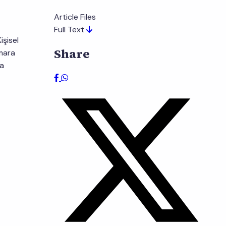
Article Files
Full Text
şisel
Share
smara
ra