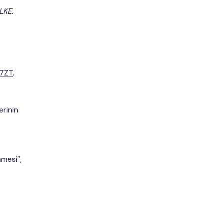
İLKE
.
97ZT
.
erinin
nmesi”,