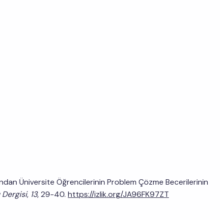
sından Üniversite Öğrencilerinin Problem Çözme Becerilerinin
 Dergisi
,
13
, 29-40.
https://izlik.org/JA96FK97ZT