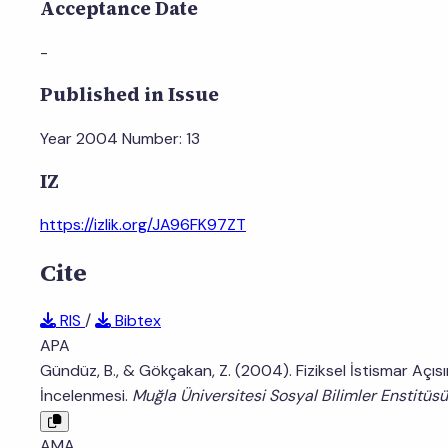
Acceptance Date
-
Published in Issue
Year 2004 Number: 13
IZ
https://izlik.org/JA96FK97ZT
Cite
RIS
/
Bibtex
APA
Gündüz, B., & Gökçakan, Z. (2004). Fiziksel İstismar Açı
İncelenmesi.
Muğla Üniversitesi Sosyal Bilimler Enstitüsü
AMA