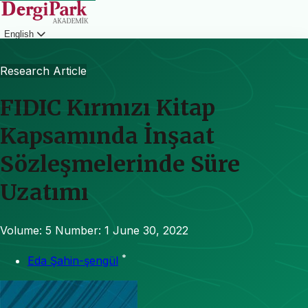
English
Login
Research Article
FIDIC Kırmızı Kitap
Kapsamında İnşaat
Sözleşmelerinde Süre
Uzatımı
Volume: 5
Number: 1
June 30, 2022
*
Eda Şahin-şengül