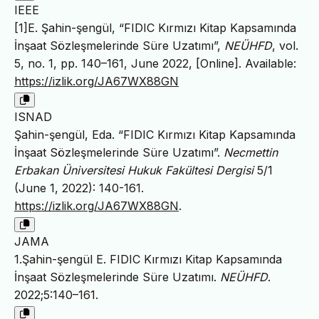
IEEE
[1]E. Şahin-şengül, “FIDIC Kırmızı Kitap Kapsamında
İnşaat Sözleşmelerinde Süre Uzatımı”,
NEÜHFD
, vol.
5, no. 1, pp. 140–161, June 2022, [Online]. Available:
https://izlik.org/JA67WX88GN
ISNAD
Şahin-şengül, Eda. “FIDIC Kırmızı Kitap Kapsamında
İnşaat Sözleşmelerinde Süre Uzatımı”.
Necmettin
Erbakan Üniversitesi Hukuk Fakültesi Dergisi
5/1
(June 1, 2022): 140-161.
https://izlik.org/JA67WX88GN
.
JAMA
1.Şahin-şengül E. FIDIC Kırmızı Kitap Kapsamında
İnşaat Sözleşmelerinde Süre Uzatımı.
NEÜHFD
.
2022;5:140–161.