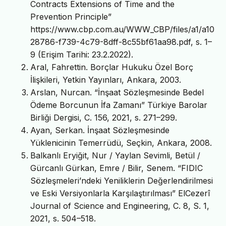
Contracts Extensions of Time and the
Prevention Principle”
https://www.cbp.com.au/WWW_CBP/files/a1/a10
28786-f739-4c79-8dff-8c55bf61aa98.pdf, s. 1–
9 (Erişim Tarihi: 23.2.2022).
Aral, Fahrettin. Borçlar Hukuku Özel Borç
İlişkileri, Yetkin Yayınları, Ankara, 2003.
Arslan, Nurcan. “İnşaat Sözleşmesinde Bedel
Ödeme Borcunun İfa Zamanı” Türkiye Barolar
Birliği Dergisi, C. 156, 2021, s. 271–299.
Ayan, Serkan. İnşaat Sözleşmesinde
Yüklenicinin Temerrüdü, Seçkin, Ankara, 2008.
Balkanlı Eryiğit, Nur / Yaylan Sevimli, Betül /
Gürcanlı Gürkan, Emre / Bilir, Senem. “FIDIC
Sözleşmeleri’ndeki Yeniliklerin Değerlendirilmesi
ve Eski Versiyonlarla Karşılaştırılması” ElCezerî
Journal of Science and Engineering, C. 8, S. 1,
2021, s. 504–518.