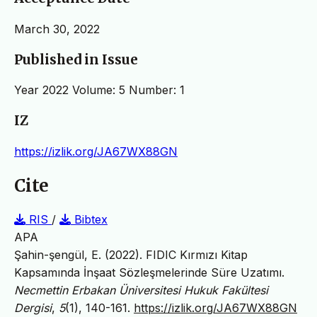
March 30, 2022
Published in Issue
Year 2022 Volume: 5 Number: 1
IZ
https://izlik.org/JA67WX88GN
Cite
RIS
/
Bibtex
APA
Şahin-şengül, E. (2022). FIDIC Kırmızı Kitap
Kapsamında İnşaat Sözleşmelerinde Süre Uzatımı.
Necmettin Erbakan Üniversitesi Hukuk Fakültesi
Dergisi
,
5
(1), 140-161.
https://izlik.org/JA67WX88GN