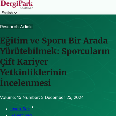
English
Login
Research Article
Eğitim ve Sporu Bir Arada
Yürütebilmek: Sporcuların
Çift Kariyer
Yetkinliklerinin
İncelenmesi
Volume: 15
Number: 3
December 25, 2024
*
İhsan Sarı
Samet Sağ