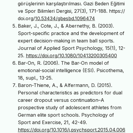
görüşlerinin karşılaştırılması. Gazi Beden Eğitimi
ve Spor Bilimleri Dergisi, 27(3), 171-188. https://
doi.org/
10.53434/gbesbd.1096474
Baker, J., Cote, J., & Abernethy, B. (2003).
Sport-specific practice and the development of
expert decision-making in team ball sports.
Journal of Applied Sport Psychology, 15(1), 12-
25.
https://doi.org/10.1080/10413200305400
Bar-On, R. (2006). The Bar-On model of
emotional-social intelligence (ESI). Psicothema,
18, supl., 13-25.
Baron-Thiene, A., & Alfermann, D. (2015).
Personal characteristics as predictors for dual
career dropout versus continuation–A
prospective study of adolescent athletes from
German elite sport schools. Psychology of
Sport and Exercise, 21, 42-49.
https://doi.org/10.1016/j.psychsport.2015.04.006