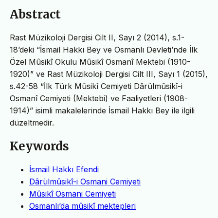
Abstract
Rast Müzikoloji Dergisi Cilt II, Sayı 2 (2014), s.1-
18’deki “İsmail Hakkı Bey ve Osmanlı Devleti’nde İlk
Özel Mûsikî Okulu Mûsikî Osmanî Mektebi (1910-
1920)” ve Rast Müzikoloji Dergisi Cilt III, Sayı 1 (2015),
s.42-58 “İlk Türk Mûsikî Cemiyeti Dârülmûsikî-i
Osmanî Cemiyeti (Mektebi) ve Faaliyetleri (1908-
1914)” isimli makalelerinde İsmail Hakkı Bey ile ilgili
düzeltmedir.
Keywords
İsmail Hakkı Efendi
Dârülmûsikî-i Osmani Cemiyeti
Mûsikî Osmani Cemiyeti
Osmanlı’da mûsikî mektepleri