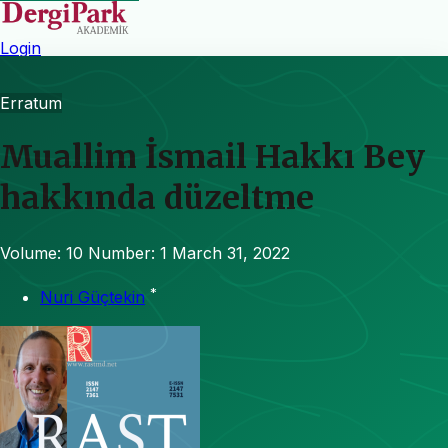
Login
Erratum
Muallim İsmail Hakkı Bey
hakkında düzeltme
Volume: 10
Number: 1
March 31, 2022
*
Nuri Güçtekin