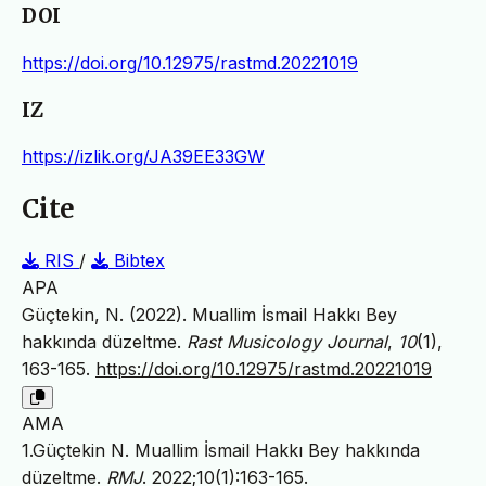
DOI
https://doi.org/10.12975/rastmd.20221019
IZ
https://izlik.org/JA39EE33GW
Cite
RIS
/
Bibtex
APA
Güçtekin, N. (2022). Muallim İsmail Hakkı Bey
hakkında düzeltme.
Rast Musicology Journal
,
10
(1),
163-165.
https://doi.org/10.12975/rastmd.20221019
AMA
1.Güçtekin N. Muallim İsmail Hakkı Bey hakkında
düzeltme.
RMJ
. 2022;10(1):163-165.