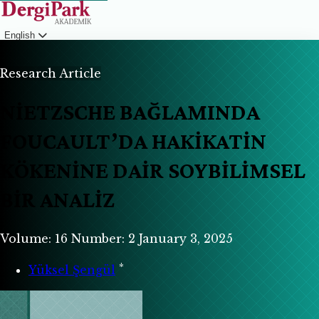
English
Login
Research Article
NİETZSCHE BAĞLAMINDA
FOUCAULT’DA HAKİKATİN
KÖKENİNE DAİR SOYBİLİMSEL
BİR ANALİZ
Volume: 16
Number: 2
January 3, 2025
*
Yüksel Şengül