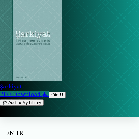
Şarkiyat
PDF Download
Cite
Add To My Library
EN
TR