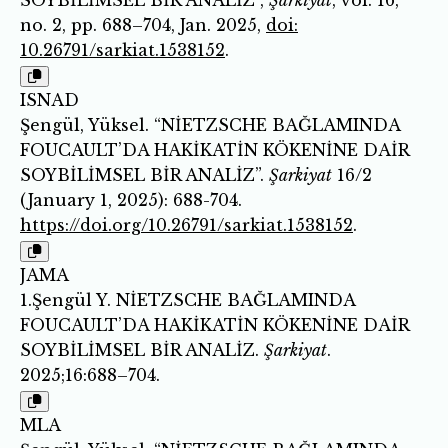
no. 2, pp. 688–704, Jan. 2025,
doi:
10.26791/sarkiat.1538152
.
ISNAD
Şengül, Yüksel. “NİETZSCHE BAĞLAMINDA
FOUCAULT’DA HAKİKATİN KÖKENİNE DAİR
SOYBİLİMSEL BİR ANALİZ”.
Şarkiyat
16/2
(January 1, 2025): 688-704.
https://doi.org/10.26791/sarkiat.1538152
.
JAMA
1.Şengül Y. NİETZSCHE BAĞLAMINDA
FOUCAULT’DA HAKİKATİN KÖKENİNE DAİR
SOYBİLİMSEL BİR ANALİZ.
Şarkiyat
.
2025;16:688–704.
MLA