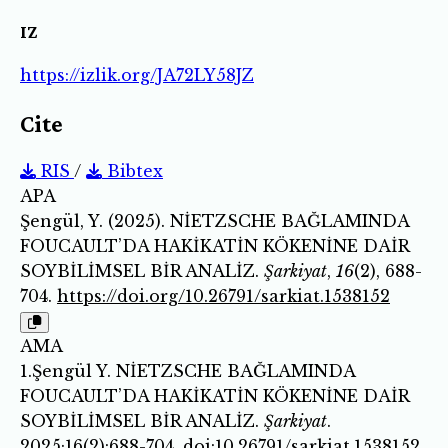
IZ
https://izlik.org/JA72LY58JZ
Cite
RIS
/
Bibtex
APA
Şengül, Y. (2025). NİETZSCHE BAĞLAMINDA
FOUCAULT’DA HAKİKATİN KÖKENİNE DAİR
SOYBİLİMSEL BİR ANALİZ.
Şarkiyat
,
16
(2), 688-
704.
https://doi.org/10.26791/sarkiat.1538152
AMA
1.Şengül Y. NİETZSCHE BAĞLAMINDA
FOUCAULT’DA HAKİKATİN KÖKENİNE DAİR
SOYBİLİMSEL BİR ANALİZ.
Şarkiyat
.
2025;16(2):688-704.
doi:10.26791/sarkiat.1538152