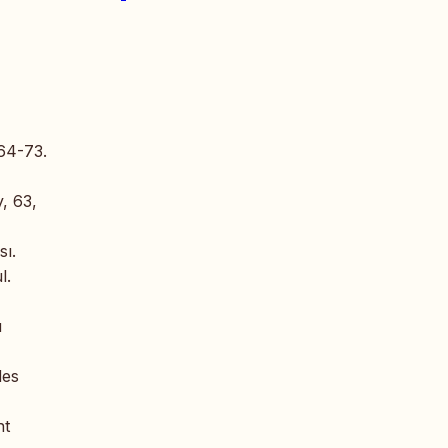
 64-73.
, 63,
sı.
l.
ü
des
nt