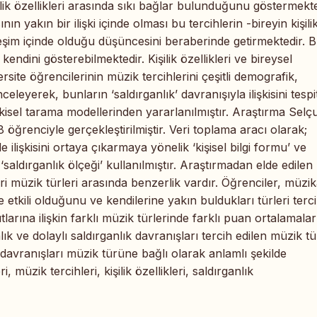
şilik özellikleri arasında sıkı bağlar bulunduğunu göstermekte
nın yakın bir ilişki içinde olması bu tercihlerin -bireyin kişili
kileşim içinde olduğu düşüncesini beraberinde getirmektedir. 
dini gösterebilmektedir. Kişilik özellikleri ve bireysel
rsite öğrencilerinin müzik tercihlerini çeşitli demografik,
eyerek, bunların ‘saldırganlık’ davranışıyla ilişkisini tespi
işkisel tarama modellerinden yararlanılmıştır. Araştırma Selç
 öğrenciyle gerçekleştirilmiştir. Veri toplama aracı olarak;
 ilişkisini ortaya çıkarmaya yönelik ‘kişisel bilgi formu’ ve
‘saldırganlık ölçeği’ kullanılmıştır. Araştırmadan elde edilen
leri müzik türleri arasında benzerlik vardır. Öğrenciler, müzik
de etkili olduğunu ve kendilerine yakın buldukları türleri terc
utlarına ilişkin farklı müzik türlerinde farklı puan ortalamalar
lık ve dolaylı saldırganlık davranışları tercih edilen müzik t
 davranışları müzik türüne bağlı olarak anlamlı şekilde
müzik tercihleri, kişilik özellikleri, saldırganlık