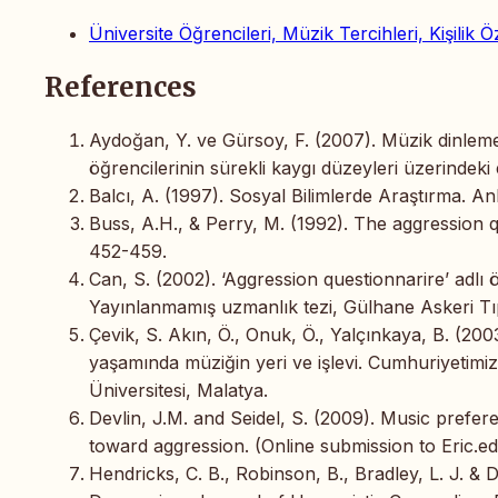
Üniversite Öğrencileri, Müzik Tercihleri, Kişilik Öz
References
Aydoğan, Y. ve Gürsoy, F. (2007). Müzik dinleme al
öğrencilerinin sürekli kaygı düzeyleri üzerindeki 
Balcı, A. (1997). Sosyal Bilimlerde Araştırma. A
Buss, A.H., & Perry, M. (1992). The aggression 
452-459.
Can, S. (2002). ‘Aggression questionnarire’ adlı
Yayınlanmamış uzmanlık tezi, Gülhane Askeri Tıp A
Çevik, S. Akın, Ö., Onuk, Ö., Yalçınkaya, B. (2003
yaşamında müziğin yeri ve işlevi. Cumhuriyetim
Üniversitesi, Malatya.
Devlin, J.M. and Seidel, S. (2009). Music prefere
toward aggression. (Online submission to Eric.ed
Hendricks, C. B., Robinson, B., Bradley, L. J. &