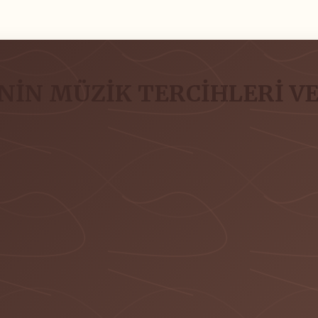
İN MÜZİK TERCİHLERİ VE 