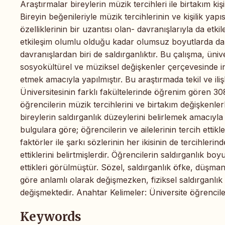
Araştırmalar bireylerin müzik tercihleri ile birtakım ki
Bireyin beğenileriyle müzik tercihlerinin ve kişilik yapısı
özelliklerinin bir uzantısı olan- davranışlarıyla da et
etkileşim olumlu olduğu kadar olumsuz boyutlarda da ken
davranışlardan biri de saldırganlıktır. Bu çalışma, ünive
sosyokültürel ve müziksel değişkenler çerçevesinde incel
etmek amacıyla yapılmıştır. Bu araştırmada tekil ve il
Üniversitesinin farklı fakültelerinde öğrenim gören 308
öğrencilerin müzik tercihlerini ve birtakım değişkenlerle
bireylerin saldırganlık düzeylerini belirlemek amacıyla 
bulgulara göre; öğrencilerin ve ailelerinin tercih ettik
faktörler ile şarkı sözlerinin her ikisinin de tercihlerin
ettiklerini belirtmişlerdir. Öğrencilerin saldırganlık boy
ettikleri görülmüştür. Sözel, saldırganlık öfke, düşman
göre anlamlı olarak değişmezken, fiziksel saldırganlık
değişmektedir. Anahtar Kelimeler: Üniversite öğrencileri, 
Keywords