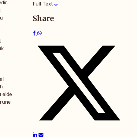
dir.
Full Text
k
Share
Bu
t
uk
al
ih
ı elde
ürüne