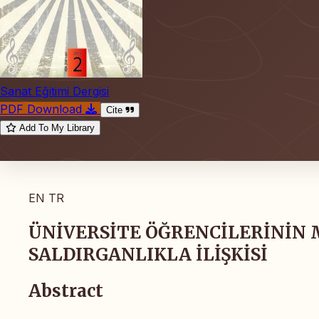
Sanat Eğitimi Dergisi
PDF Download
Cite
Add To My Library
EN
TR
ÜNİVERSİTE ÖĞRENCİLERİNİN 
SALDIRGANLIKLA İLİŞKİSİ
Abstract