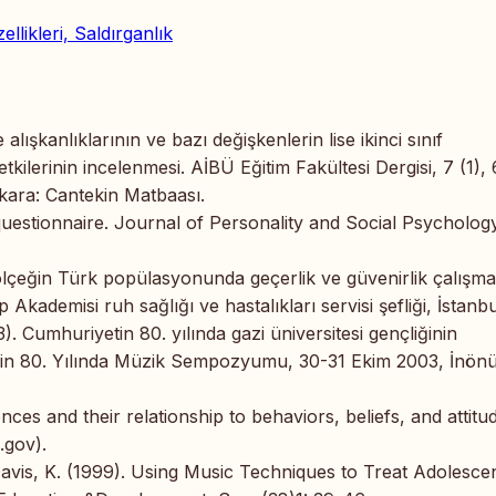
ellikleri, Saldırganlık
ışkanlıklarının ve bazı değişkenlerin lise ikinci sınıf
etkilerinin incelenmesi. AİBÜ Eğitim Fakültesi Dergisi, 7 (1),
nkara: Cantekin Matbaası.
questionnaire. Journal of Personality and Social Psychology
 ölçeğin Türk popülasyonunda geçerlik ve güvenirlik çalışma
kademisi ruh sağlığı ve hastalıkları servisi şefliği, İstanbu
). Cumhuriyetin 80. yılında gazi üniversitesi gençliğinin
izin 80. Yılında Müzik Sempozyumu, 30-31 Ekim 2003, İnön
nces and their relationship to behaviors, beliefs, and attitu
.gov).
 Davis, K. (1999). Using Music Techniques to Treat Adolesce