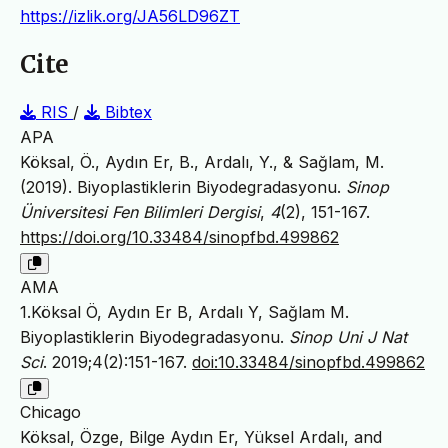
https://izlik.org/JA56LD96ZT
Cite
RIS
/
Bibtex
APA
Köksal, Ö., Aydın Er, B., Ardalı, Y., & Sağlam, M.
(2019). Biyoplastiklerin Biyodegradasyonu.
Sinop
Üniversitesi Fen Bilimleri Dergisi
,
4
(2), 151-167.
https://doi.org/10.33484/sinopfbd.499862
AMA
1.Köksal Ö, Aydın Er B, Ardalı Y, Sağlam M.
Biyoplastiklerin Biyodegradasyonu.
Sinop Uni J Nat
Sci
. 2019;4(2):151-167.
doi:10.33484/sinopfbd.499862
Chicago
Köksal, Özge, Bilge Aydın Er, Yüksel Ardalı, and