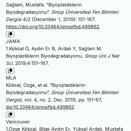
Sağlam, Mustafa. “Biyoplastiklerin
Biyodegradasyonu”.
Sinop Üniversitesi Fen Bilimleri
Dergisi
4/2 (December 1, 2019): 151-167.
https://doi.org/10.33484/sinopfbd.499862
.
JAMA
1.Köksal Ö, Aydın Er B, Ardalı Y, Sağlam M.
Biyoplastiklerin Biyodegradasyonu.
Sinop Uni J Nat
Sci
. 2019;4:151–167.
MLA
Köksal, Özge, et al. “Biyoplastiklerin
Biyodegradasyonu”.
Sinop Üniversitesi Fen Bilimleri
Dergisi
, vol. 4, no. 2, Dec. 2019, pp. 151-67,
doi:10.33484/sinopfbd.499862
.
Vancouver
1.Özge Köksal, Bilge Aydın Er, Yüksel Ardalı, Mustafa