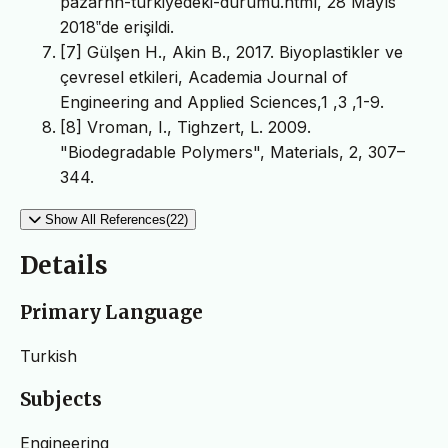
pazarnn-turkiyedeki-durumu.html, 28 Mayıs
2018‟de erişildi.
[7] Gülşen H., Akin B., 2017. Biyoplastikler ve
çevresel etkileri, Academia Journal of
Engineering and Applied Sciences,1 ,3 ,1-9.
[8] Vroman, I., Tighzert, L. 2009.
"Biodegradable Polymers", Materials, 2, 307–
344.
Show All References(22)
Details
Primary Language
Turkish
Subjects
Engineering