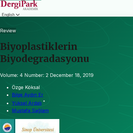
English
Login
Review
Biyoplastiklerin
Biyodegradasyonu
Volume: 4
Number: 2
December 18, 2019
Özge Köksal
Bilge Aydın Er
*
Yüksel Ardalı
Mustafa Sağlam