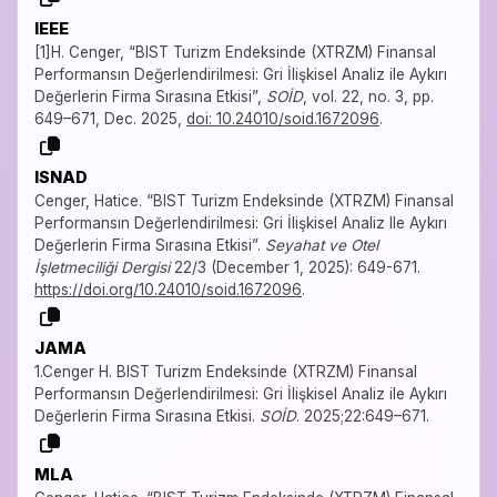
IEEE
[1]H. Cenger, “BIST Turizm Endeksinde (XTRZM) Finansal
Performansın Değerlendirilmesi: Gri İlişkisel Analiz ile Aykırı
Değerlerin Firma Sırasına Etkisi”,
SOİD
, vol. 22, no. 3, pp.
649–671, Dec. 2025,
doi: 10.24010/soid.1672096
.
ISNAD
Cenger, Hatice. “BIST Turizm Endeksinde (XTRZM) Finansal
Performansın Değerlendirilmesi: Gri İlişkisel Analiz Ile Aykırı
Değerlerin Firma Sırasına Etkisi”.
Seyahat ve Otel
İşletmeciliği Dergisi
22/3 (December 1, 2025): 649-671.
https://doi.org/10.24010/soid.1672096
.
JAMA
1.Cenger H. BIST Turizm Endeksinde (XTRZM) Finansal
Performansın Değerlendirilmesi: Gri İlişkisel Analiz ile Aykırı
Değerlerin Firma Sırasına Etkisi.
SOİD
. 2025;22:649–671.
MLA