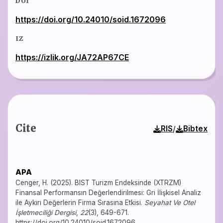
DOI
https://doi.org/10.24010/soid.1672096
IZ
https://izlik.org/JA72AP67CE
Cite
/
RIS
Bibtex
APA
Cenger, H. (2025). BIST Turizm Endeksinde (XTRZM)
Finansal Performansın Değerlendirilmesi: Gri İlişkisel Analiz
ile Aykırı Değerlerin Firma Sırasına Etkisi.
Seyahat Ve Otel
İşletmeciliği Dergisi
,
22
(3), 649-671.
https://doi.org/10.24010/soid.1672096