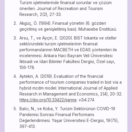
Turizm işletmelerinde finansal sorunlar ve çözüm
önerileri. Journal of Recreation and Tourism
Research, 2(2), 27-33.
Akgüç, Ö. (1994). Finansal yönetim (6. gözden
geçirilmiş ve genişletilmiş bası). Muhasebe Enstitüsü.
Arsu, T., ve Ayçin, E. (2020). BIST lokanta ve oteller
sektöründeki turizm işletmelerinin finansal
performanslarının MACBETH ve EDAS yöntemleri ile
incelenmesi. Ankara Hacı Bayram Veli Üniversitesi
İktisadi ve İdari Bilimler Fakültesi Dergisi, Özel sayı,
156-178.
Aytekin, A. (2019). Evaluation of the financial
performance of tourism companies traded in bist via a
hybrid mcdm model. International Journal of Applied
Research in Management and Economics, 2(4), 20-32.
https://doi.org/10.33422/ijarme
. v2i4.274
Balcı, N., ve Koba, Y. Turizm Sektörünün COVID-19
Pandemisi Sonrası Finansal Performans
Değerlendirmesi. Yaşar Üniversitesi E-Dergisi, 19(75),
397-413.