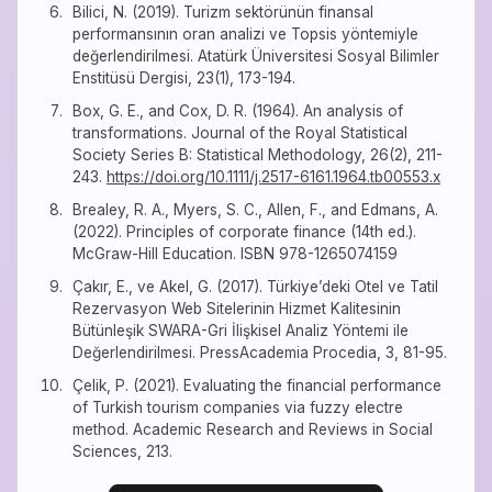
Bilici, N. (2019). Turizm sektörünün finansal
performansının oran analizi ve Topsis yöntemiyle
değerlendirilmesi. Atatürk Üniversitesi Sosyal Bilimler
Enstitüsü Dergisi, 23(1), 173-194.
Box, G. E., and Cox, D. R. (1964). An analysis of
transformations. Journal of the Royal Statistical
Society Series B: Statistical Methodology, 26(2), 211-
243.
https://doi.org/10.1111/j.2517-6161.1964.tb00553.x
Brealey, R. A., Myers, S. C., Allen, F., and Edmans, A.
(2022). Principles of corporate finance (14th ed.).
McGraw-Hill Education. ISBN 978-1265074159
Çakır, E., ve Akel, G. (2017). Türkiye’deki Otel ve Tatil
Rezervasyon Web Sitelerinin Hizmet Kalitesinin
Bütünleşik SWARA-Gri İlişkisel Analiz Yöntemi ile
Değerlendirilmesi. PressAcademia Procedia, 3, 81-95.
Çelik, P. (2021). Evaluating the financial performance
of Turkish tourism companies via fuzzy electre
method. Academic Research and Reviews in Social
Sciences, 213.