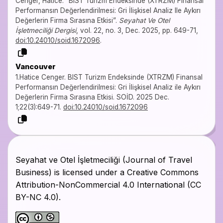
Cenger, Hatice. “BIST Turizm Endeksinde (XTRZM) Finansal
Performansın Değerlendirilmesi: Gri İlişkisel Analiz Ile Aykırı
Değerlerin Firma Sırasına Etkisi”.
Seyahat Ve Otel
İşletmeciliği Dergisi
, vol. 22, no. 3, Dec. 2025, pp. 649-71,
doi:10.24010/soid.1672096
.
Vancouver
1.Hatice Cenger. BIST Turizm Endeksinde (XTRZM) Finansal
Performansın Değerlendirilmesi: Gri İlişkisel Analiz ile Aykırı
Değerlerin Firma Sırasına Etkisi. SOİD. 2025 Dec.
1;22(3):649-71.
doi:10.24010/soid.1672096
Seyahat ve Otel İşletmeciliği (Journal of Travel
Business) is licensed under a Creative Commons
Attribution-NonCommercial 4.0 International (CC
BY-NC 4.0).