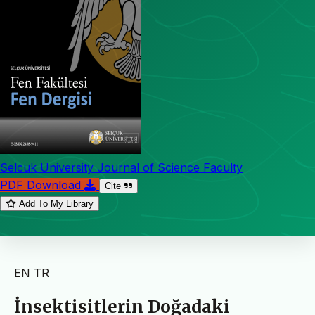
Selcuk University Journal of Science Faculty
PDF Download
Cite
Add To My Library
EN
TR
İnsektisitlerin Doğadaki