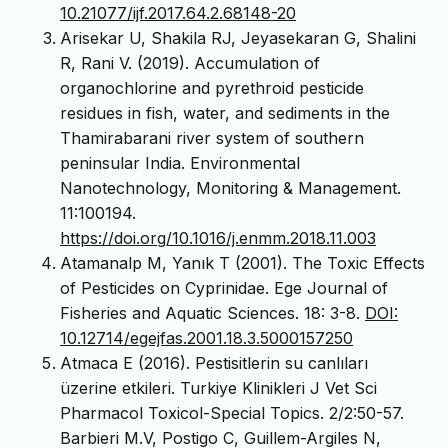
10.21077/ijf.2017.64.2.68148-20
Arisekar U, Shakila RJ, Jeyasekaran G, Shalini
R, Rani V. (2019). Accumulation of
organochlorine and pyrethroid pesticide
residues in fish, water, and sediments in the
Thamirabarani river system of southern
peninsular India. Environmental
Nanotechnology, Monitoring & Management.
11:100194.
https://doi.org/10.1016/j.enmm.2018.11.003
Atamanalp M, Yanık T (2001). The Toxic Effects
of Pesticides on Cyprinidae. Ege Journal of
Fisheries and Aquatic Sciences. 18: 3-8.
DOI:
10.12714/egejfas.2001.18.3.5000157250
Atmaca E (2016). Pestisitlerin su canlıları
üzerine etkileri. Turkiye Klinikleri J Vet Sci
Pharmacol Toxicol-Special Topics. 2/2:50-57.
Barbieri M.V, Postigo C, Guillem-Argiles N,