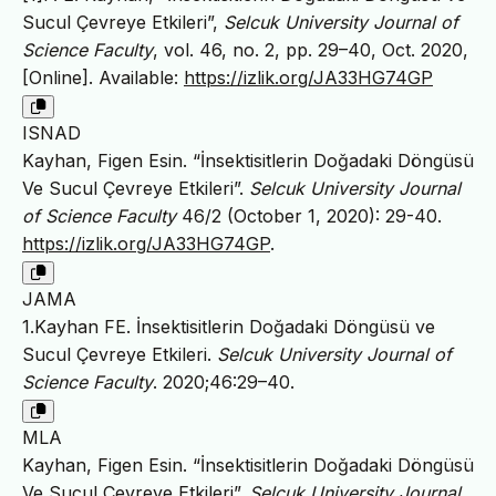
Sucul Çevreye Etkileri”,
Selcuk University Journal of
Science Faculty
, vol. 46, no. 2, pp. 29–40, Oct. 2020,
[Online]. Available:
https://izlik.org/JA33HG74GP
ISNAD
Kayhan, Figen Esin. “İnsektisitlerin Doğadaki Döngüsü
Ve Sucul Çevreye Etkileri”.
Selcuk University Journal
of Science Faculty
46/2 (October 1, 2020): 29-40.
https://izlik.org/JA33HG74GP
.
JAMA
1.Kayhan FE. İnsektisitlerin Doğadaki Döngüsü ve
Sucul Çevreye Etkileri.
Selcuk University Journal of
Science Faculty
. 2020;46:29–40.
MLA
Kayhan, Figen Esin. “İnsektisitlerin Doğadaki Döngüsü
Ve Sucul Çevreye Etkileri”.
Selcuk University Journal