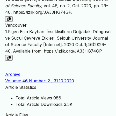
of Science Faculty
, vol. 46, no. 2, Oct. 2020, pp. 29-
40,
https://izlik.org/JA33HG74GP
.
Vancouver
1.Figen Esin Kayhan. İnsektisitlerin Doğadaki Döngüsü
ve Sucul Çevreye Etkileri. Selcuk University Journal
of Science Faculty [Internet]. 2020 Oct. 1;46(2):29-
40. Available from:
https://izlik.org/JA33HG74GP
Archive
Volume: 46 Number: 2 , 31.10.2020
Article Statistics
Total Article Views
986
Total Article Downloads
3.5K
Article Files