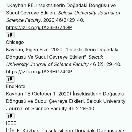
1.Kayhan FE. İnsektisitlerin Doğadaki Döngüsü ve
Sucul Çevreye Etkileri.
Selcuk University Journal of
Science Faculty
. 2020;46(2):29-40.
https://izlik.org/JA33HG74GP
Chicago
Kayhan, Figen Esin. 2020. “İnsektisitlerin Doğadaki
Döngüsü Ve Sucul Çevreye Etkileri”.
Selcuk
University Journal of Science Faculty
46 (2): 29-40.
https://izlik.org/JA33HG74GP
.
EndNote
Kayhan FE (October 1, 2020) İnsektisitlerin Doğadaki
Döngüsü ve Sucul Çevreye Etkileri. Selcuk University
Journal of Science Faculty 46 2 29–40.
IEEE
[1]F. E. Kayhan, “İnsektisitlerin Doğadaki Döngüsü ve