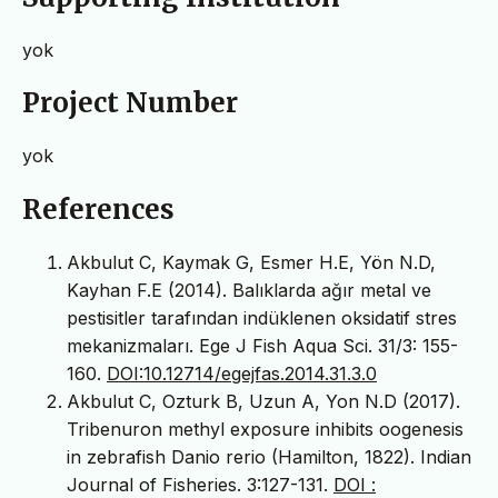
yok
Project Number
yok
References
Akbulut C, Kaymak G, Esmer H.E, Yön N.D,
Kayhan F.E (2014). Balıklarda ağır metal ve
pestisitler tarafından indüklenen oksidatif stres
mekanizmaları. Ege J Fish Aqua Sci. 31/3: 155-
160.
DOI:10.12714/egejfas.2014.31.3.0
Akbulut C, Ozturk B, Uzun A, Yon N.D (2017).
Tribenuron methyl exposure inhibits oogenesis
in zebrafish Danio rerio (Hamilton, 1822). Indian
Journal of Fisheries. 3:127-131.
DOI :