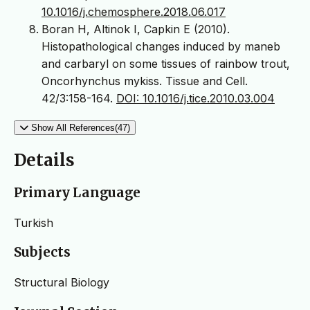
10.1016/j.chemosphere.2018.06.017
Boran H, Altinok I, Capkin E (2010).
Histopathological changes induced by maneb
and carbaryl on some tissues of rainbow trout,
Oncorhynchus mykiss. Tissue and Cell.
42/3:158-164.
DOI: 10.1016/j.tice.2010.03.004
Show All References(47)
Details
Primary Language
Turkish
Subjects
Structural Biology