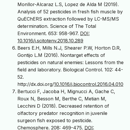
Monllor-Alcaraz L.S, Lopez de Alda M (2019).
Analysis of 52 pesticides in fresh fish muscle by
QuEChERS extraction followed by LC-MS/MS
determination. Science of The Total
Environment. 653: 958-967.
DOI:
10.1016/j.scitotenv.2018.10.289
Beers E.H, Mills N.J, Shearer P.W, Horton D.R,
Gontijo L.M (2016). Nontarget effects of
pesticides on natural enemies: Lessons from the
field and laboratory. Biological Control. 102: 44-
52.
http://dx.doi.org/
10.1016/j.biocontrol.2016.04.010
Bertucci F, Jacoba H, Mignucci A, Gache C,
Roux N, Besson M, Berthe C, Metian M,
Lecchini D (2018). Decreased retention of
olfactory predator recognition in juvenile
surgeon fish exposed to pesticide.
Chemosphere. 208: 469-475.
DOI: