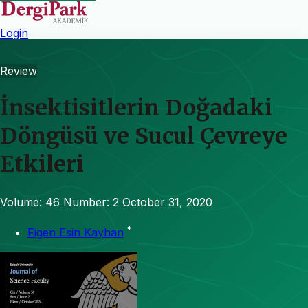
Login
Review
İnsektisitlerin Doğadaki
Döngüsü ve Sucul Çevreye
Etkileri
Volume: 46
Number: 2
October 31, 2020
*
Figen Esin Kayhan