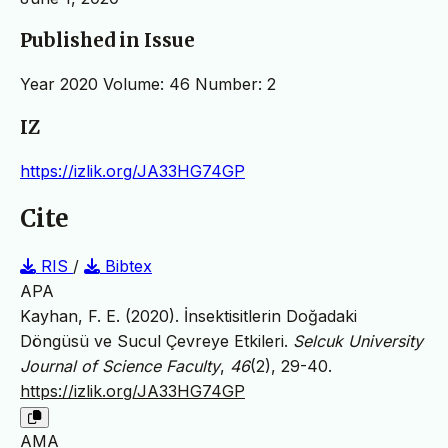
Published in Issue
Year 2020 Volume: 46 Number: 2
IZ
https://izlik.org/JA33HG74GP
Cite
RIS
/
Bibtex
APA
Kayhan, F. E. (2020). İnsektisitlerin Doğadaki
Döngüsü ve Sucul Çevreye Etkileri.
Selcuk University
Journal of Science Faculty
,
46
(2), 29-40.
https://izlik.org/JA33HG74GP
AMA