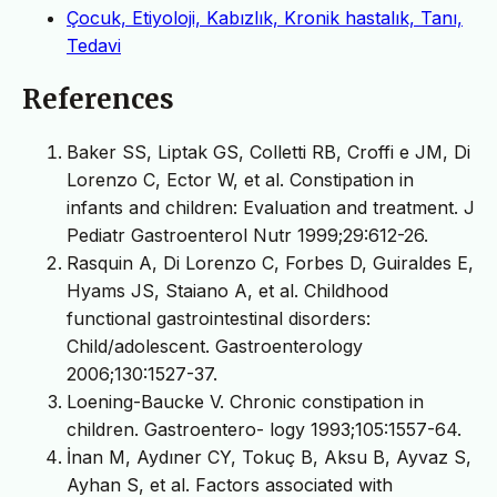
Çocuk, Etiyoloji, Kabızlık, Kronik hastalık, Tanı,
Tedavi
References
Baker SS, Liptak GS, Colletti RB, Croffi e JM, Di
Lorenzo C, Ector W, et al. Constipation in
infants and children: Evaluation and treatment. J
Pediatr Gastroenterol Nutr 1999;29:612-26.
Rasquin A, Di Lorenzo C, Forbes D, Guiraldes E,
Hyams JS, Staiano A, et al. Childhood
functional gastrointestinal disorders:
Child/adolescent. Gastroenterology
2006;130:1527-37.
Loening-Baucke V. Chronic constipation in
children. Gastroentero- logy 1993;105:1557-64.
İnan M, Aydıner CY, Tokuç B, Aksu B, Ayvaz S,
Ayhan S, et al. Factors associated with