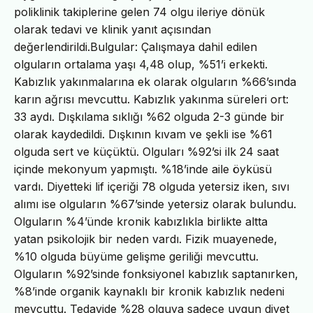
poliklinik takiplerine gelen 74 olgu ileriye dönük
olarak tedavi ve klinik yanıt açısından
değerlendirildi.Bulgular: Çalışmaya dahil edilen
olguların ortalama yaşı 4,48 olup, %51’i erkekti.
Kabızlık yakınmalarına ek olarak olguların %66’sında
karın ağrısı mevcuttu. Kabızlık yakınma süreleri ort:
33 aydı. Dışkılama sıklığı %62 olguda 2-3 günde bir
olarak kaydedildi. Dışkının kıvam ve şekli ise %61
olguda sert ve küçüktü. Olguları %92’si ilk 24 saat
içinde mekonyum yapmıştı. %18’inde aile öyküsü
vardı. Diyetteki lif içeriği 78 olguda yetersiz iken, sıvı
alımı ise olguların %67’sinde yetersiz olarak bulundu.
Olguların %4’ünde kronik kabızlıkla birlikte altta
yatan psikolojik bir neden vardı. Fizik muayenede,
%10 olguda büyüme gelişme geriliği mevcuttu.
Olguların %92’sinde fonksiyonel kabızlık saptanırken,
%8’inde organik kaynaklı bir kronik kabızlık nedeni
mevcuttu. Tedavide %28 olguya sadece uygun diyet