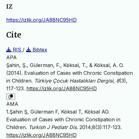
IZ
https://izlik.org/JA88NC95HD
Cite
RIS
/
Bibtex
APA
Şahin, Ş., Gülerman, F., Köksal, T., & Köksal, A. O.
(2014). Evaluation of Cases with Chronic Constipation
in Children.
Türkiye Çocuk Hastalıkları Dergisi
,
8
(3),
117-123.
https://izlik.org/JA88NC95HD
AMA
1.Şahin Ş, Gülerman F, Köksal T, Köksal AO.
Evaluation of Cases with Chronic Constipation in
Children.
Turkish J Pediatr Dis
. 2014;8(3):117-123.
https://izlik.org/JA88NC95HD