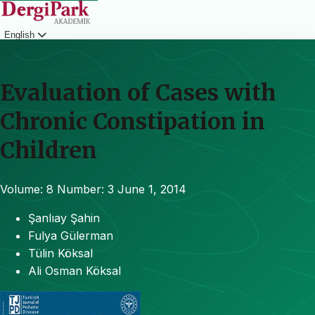
English
Login
Evaluation of Cases with
Chronic Constipation in
Children
Volume: 8
Number: 3
June 1, 2014
Şanlıay Şahin
Fulya Gülerman
Tülin Köksal
Ali Osman Köksal