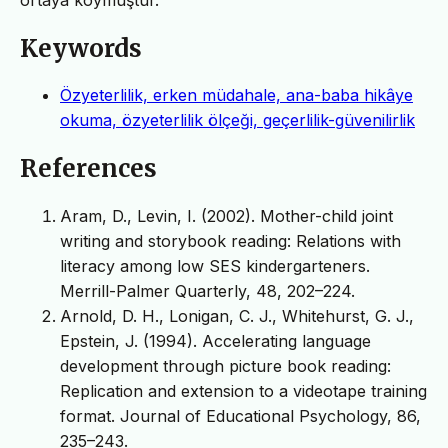
Keywords
Özyeterlilik, erken müdahale, ana-baba hikâye
okuma, özyeterlilik ölçeği, geçerlilik-güvenilirlik
References
Aram, D., Levin, I. (2002). Mother-child joint
writing and storybook reading: Relations with
literacy among low SES kindergarteners.
Merrill-Palmer Quarterly, 48, 202–224.
Arnold, D. H., Lonigan, C. J., Whitehurst, G. J.,
Epstein, J. (1994). Accelerating language
development through picture book reading:
Replication and extension to a videotape training
format. Journal of Educational Psychology, 86,
235–243.