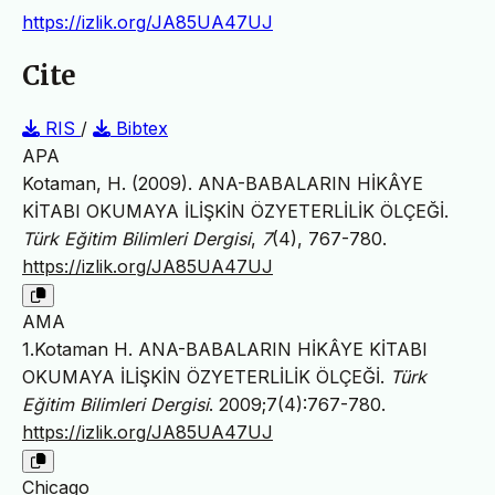
https://izlik.org/JA85UA47UJ
Cite
RIS
/
Bibtex
APA
Kotaman, H. (2009). ANA-BABALARIN HİKÂYE
KİTABI OKUMAYA İLİŞKİN ÖZYETERLİLİK ÖLÇEĞİ.
Türk Eğitim Bilimleri Dergisi
,
7
(4), 767-780.
https://izlik.org/JA85UA47UJ
AMA
1.Kotaman H. ANA-BABALARIN HİKÂYE KİTABI
OKUMAYA İLİŞKİN ÖZYETERLİLİK ÖLÇEĞİ.
Türk
Eğitim Bilimleri Dergisi
. 2009;7(4):767-780.
https://izlik.org/JA85UA47UJ
Chicago