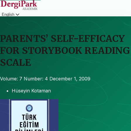
English
Login
PARENTS’ SELF-EFFICACY
FOR STORYBOOK READING
SCALE
Volume: 7
Number: 4
December 1, 2009
Hüseyin Kotaman