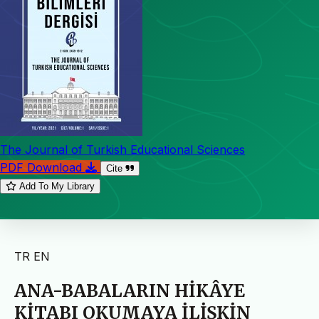
The Journal of Turkish Educational Sciences
PDF Download
Cite
Add To My Library
TR
EN
ANA-BABALARIN HİKÂYE
KİTABI OKUMAYA İLİŞKİN