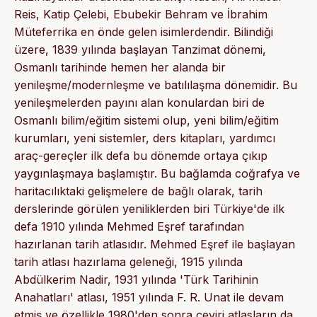
Reis, Katip Çelebi, Ebubekir Behram ve İbrahim
Müteferrika en önde gelen isimlerdendir. Bilindiği
üzere, 1839 yılında başlayan Tanzimat dönemi,
Osmanlı tarihinde hemen her alanda bir
yenileşme/modernleşme ve batılılaşma dönemidir. Bu
yenileşmelerden payını alan konulardan biri de
Osmanlı bilim/eğitim sistemi olup, yeni bilim/eğitim
kurumları, yeni sistemler, ders kitapları, yardımcı
araç-gereçler ilk defa bu dönemde ortaya çıkıp
yaygınlaşmaya başlamıştır. Bu bağlamda coğrafya ve
haritacılıktaki gelişmelere de bağlı olarak, tarih
derslerinde görülen yeniliklerden biri Türkiye'de ilk
defa 1910 yılında Mehmed Eşref tarafından
hazırlanan tarih atlasıdır. Mehmed Eşref ile başlayan
tarih atlası hazırlama geleneği, 1915 yılında
Abdülkerim Nadir, 1931 yılında 'Türk Tarihinin
Anahatları' atlası, 1951 yılında F. R. Unat ile devam
etmiş ve özellikle 1980'den sonra çeviri atlasların da