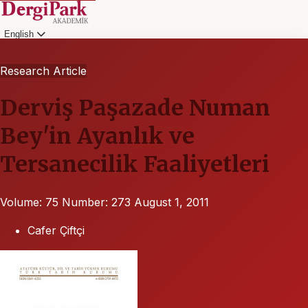
English
Login
Research Article
Derviş Paşazade Numan
Bey'in Ayanlık ve
Tersanecilik Faaliyetleri
Volume: 75
Number: 273
August 1, 2011
Cafer Çiftçi