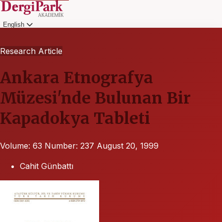
English
Login
Research Article
Ankara Etnografya
Müzesi'nde Bulunan Bir
Kapadokya Tableti
Volume: 63
Number: 237
August 20, 1999
Cahit Günbattı