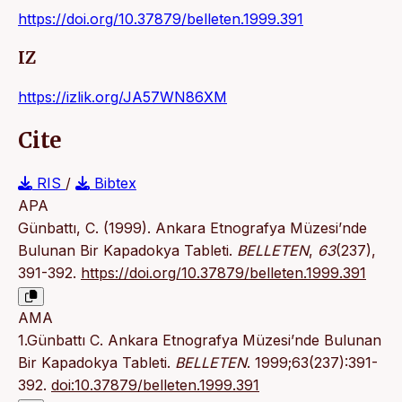
https://doi.org/10.37879/belleten.1999.391
IZ
https://izlik.org/JA57WN86XM
Cite
RIS
/
Bibtex
APA
Günbattı, C. (1999). Ankara Etnografya Müzesi’nde
Bulunan Bir Kapadokya Tableti.
BELLETEN
,
63
(237),
391-392.
https://doi.org/10.37879/belleten.1999.391
AMA
1.Günbattı C. Ankara Etnografya Müzesi’nde Bulunan
Bir Kapadokya Tableti.
BELLETEN
. 1999;63(237):391-
392.
doi:10.37879/belleten.1999.391