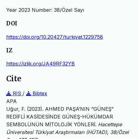
Year 2023 Number: 38/Özel Sayı
DOI
https://doi.org/10.20427/turkiyat.1229758
IZ
https://izlik.org/JA49RF32YB
Cite
RIS
/
Bibtex
APA
Uğur, F. (2023). AHMED PAŞA’NIN “GÜNEŞ”
REDİFLİ KASİDESİNDE GÜNEŞ-HÜKÜMDAR
SEMBOLÜNÜN MİTOLOJİK YÖNLERİ.
Hacettepe
Üniversitesi Türkiyat Araştırmaları (HÜTAD)
,
38/Özel