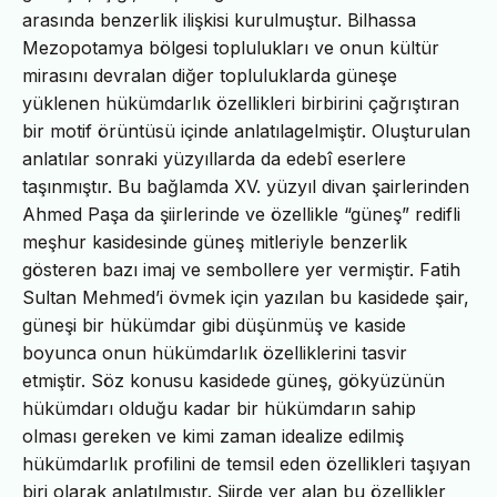
arasında benzerlik ilişkisi kurulmuştur. Bilhassa
Mezopotamya bölgesi toplulukları ve onun kültür
mirasını devralan diğer topluluklarda güneşe
yüklenen hükümdarlık özellikleri birbirini çağrıştıran
bir motif örüntüsü içinde anlatılagelmiştir. Oluşturulan
anlatılar sonraki yüzyıllarda da edebî eserlere
taşınmıştır. Bu bağlamda XV. yüzyıl divan şairlerinden
Ahmed Paşa da şiirlerinde ve özellikle “güneş” redifli
meşhur kasidesinde güneş mitleriyle benzerlik
gösteren bazı imaj ve sembollere yer vermiştir. Fatih
Sultan Mehmed’i övmek için yazılan bu kasidede şair,
güneşi bir hükümdar gibi düşünmüş ve kaside
boyunca onun hükümdarlık özelliklerini tasvir
etmiştir. Söz konusu kasidede güneş, gökyüzünün
hükümdarı olduğu kadar bir hükümdarın sahip
olması gereken ve kimi zaman idealize edilmiş
hükümdarlık profilini de temsil eden özellikleri taşıyan
biri olarak anlatılmıştır. Şiirde yer alan bu özellikler