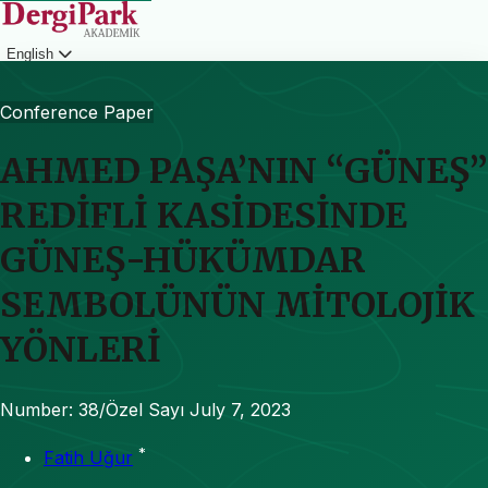
English
Login
Conference Paper
AHMED PAŞA’NIN “GÜNEŞ”
REDİFLİ KASİDESİNDE
GÜNEŞ-HÜKÜMDAR
SEMBOLÜNÜN MİTOLOJİK
YÖNLERİ
Number: 38/Özel Sayı
July 7, 2023
*
Fatih Uğur