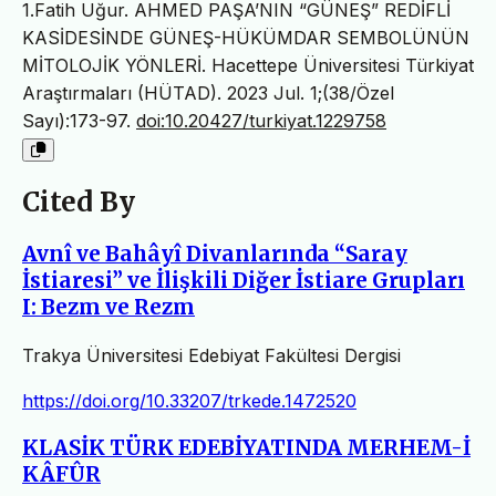
1.Fatih Uğur. AHMED PAŞA’NIN “GÜNEŞ” REDİFLİ
KASİDESİNDE GÜNEŞ-HÜKÜMDAR SEMBOLÜNÜN
MİTOLOJİK YÖNLERİ. Hacettepe Üniversitesi Türkiyat
Araştırmaları (HÜTAD). 2023 Jul. 1;(38/Özel
Sayı):173-97.
doi:10.20427/turkiyat.1229758
Cited By
Avnî ve Bahâyî Divanlarında “Saray
İstiaresi” ve İlişkili Diğer İstiare Grupları
I: Bezm ve Rezm
Trakya Üniversitesi Edebiyat Fakültesi Dergisi
https://doi.org/10.33207/trkede.1472520
KLASİK TÜRK EDEBİYATINDA MERHEM-İ
KÂFÛR