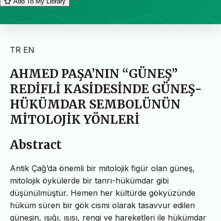
Add To My Library
TR
EN
AHMED PAŞA’NIN “GÜNEŞ”
REDİFLİ KASİDESİNDE GÜNEŞ-
HÜKÜMDAR SEMBOLÜNÜN
MİTOLOJİK YÖNLERİ
Abstract
Antik Çağ’da önemli bir mitolojik figür olan güneş,
mitolojik öykülerde bir tanrı-hükümdar gibi
düşünülmüştür. Hemen her kültürde gökyüzünde
hüküm süren bir gök cismi olarak tasavvur edilen
güneşin, ışığı, ısısı, rengi ve hareketleri ile hükümdar