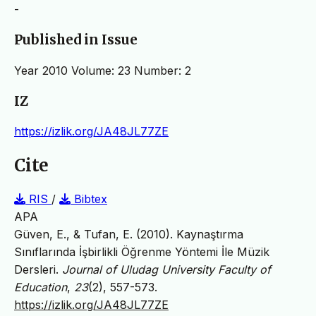
-
Published in Issue
Year 2010 Volume: 23 Number: 2
IZ
https://izlik.org/JA48JL77ZE
Cite
RIS
/
Bibtex
APA
Güven, E., & Tufan, E. (2010). Kaynaştırma
Sınıflarında İşbirlikli Öğrenme Yöntemi İle Müzik
Dersleri.
Journal of Uludag University Faculty of
Education
,
23
(2), 557-573.
https://izlik.org/JA48JL77ZE