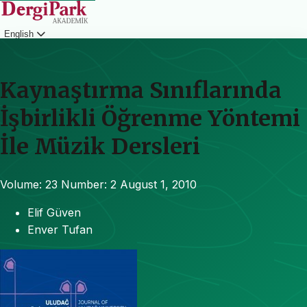
English
Login
Kaynaştırma Sınıflarında
İşbirlikli Öğrenme Yöntemi
İle Müzik Dersleri
Volume: 23
Number: 2
August 1, 2010
Elif Güven
Enver Tufan