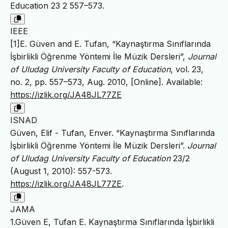
Education 23 2 557–573.
IEEE
[1]E. Güven and E. Tufan, “Kaynaştırma Sınıflarında
İşbirlikli Öğrenme Yöntemi İle Müzik Dersleri”,
Journal
of Uludag University Faculty of Education
, vol. 23,
no. 2, pp. 557–573, Aug. 2010, [Online]. Available:
https://izlik.org/JA48JL77ZE
ISNAD
Güven, Elif - Tufan, Enver. “Kaynaştırma Sınıflarında
İşbirlikli Öğrenme Yöntemi İle Müzik Dersleri”.
Journal
of Uludag University Faculty of Education
23/2
(August 1, 2010): 557-573.
https://izlik.org/JA48JL77ZE
.
JAMA
1.Güven E, Tufan E. Kaynaştırma Sınıflarında İşbirlikli