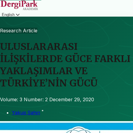
English
Login
Research Article
ULUSLARARASI
İLİŞKİLERDE GÜCE FARKLI
YAKLAŞIMLAR VE
TÜRKİYE’NİN GÜCÜ
Volume: 3
Number: 2
December 29, 2020
*
Yakup Şahin