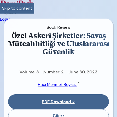
Skip to content
English
Login
Book Review
Özel Askeri Şirketler: Savaş
Müteahhitliği ve Uluslararası
Güvenlik
Volume: 3
Number: 2
June 30, 2023
*
Hacı Mehmet Boyraz
PDF Download
Cite